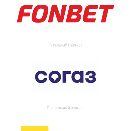
Титульный Партнер
Генеральный партнер