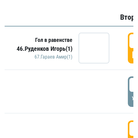
Второ
2
Гол в равенстве
46.Руденков Игорь(1)
Г
67.Гараев Амир(1)
2
УД
3