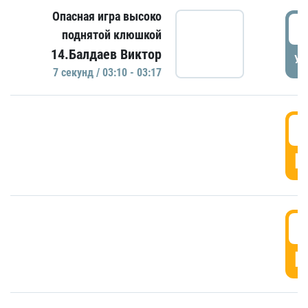
Опасная игра высоко
0
поднятой клюшкой
14.Балдаев Виктор
УД
7 секунд / 03:10 - 03:17
0
Г
0
Г