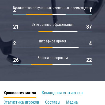
Количество полученных численных преимуществ
2
1
Выигранные вбрасывания
21
37
Штрафное время
2
4
Броски по воротам
26
22
Хронология матча
Командная статистика
Статистика игроков
Составы
Медиа