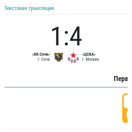
Текстовая трансляция
1:4
«ХК Сочи»
«ЦСКА»
г. Сочи
г. Москва
Первы
0
Г