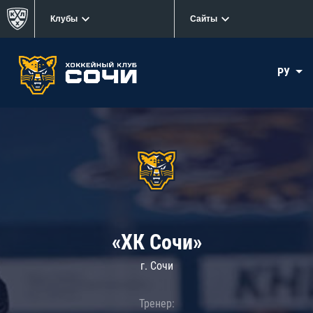
Клубы
Сайты
РУ
«ХК Сочи»
г. Сочи
Тренер: