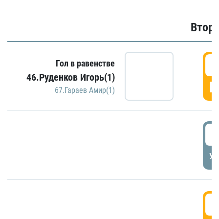
Второ
2
Гол в равенстве
46.Руденков Игорь(1)
Г
67.Гараев Амир(1)
2
УД
3