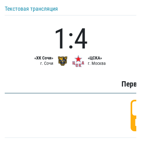
Текстовая трансляция
1:4
«ХК Сочи»
«ЦСКА»
г. Сочи
г. Москва
Первы
0
Г