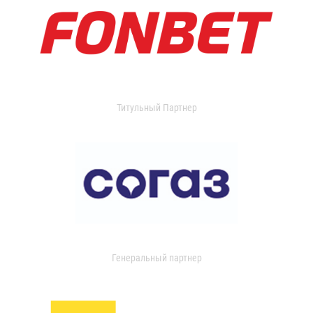
Титульный Партнер
Генеральный партнер