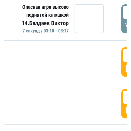
Опасная игра высоко
0
поднятой клюшкой
14.Балдаев Виктор
УД
7 секунд / 03:10 - 03:17
0
Г
0
Г