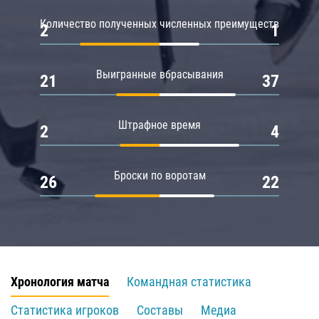
Количество полученных численных преимуществ
2
1
Выигранные вбрасывания
21
37
Штрафное время
2
4
Броски по воротам
26
22
Хронология матча
Командная статистика
Статистика игроков
Составы
Медиа