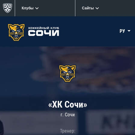
Клубы
Сайты
РУ
«ХК Сочи»
г. Сочи
Тренер: