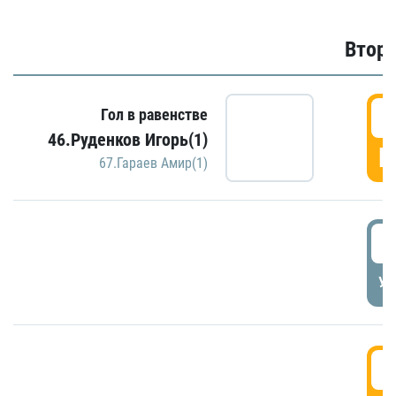
Второ
2
Гол в равенстве
46.Руденков Игорь(1)
Г
67.Гараев Амир(1)
2
УД
3