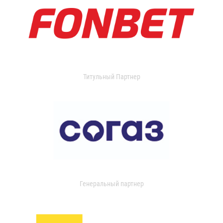
Титульный Партнер
Генеральный партнер