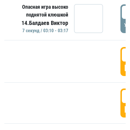
Опасная игра высоко
0
поднятой клюшкой
14.Балдаев Виктор
УД
7 секунд / 03:10 - 03:17
0
Г
0
Г