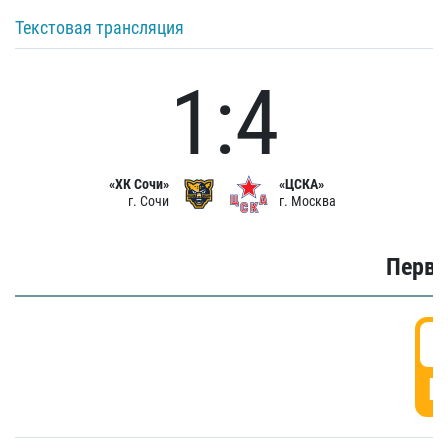
Текстовая трансляция
1:4
«ХК Сочи»
«ЦСКА»
г. Сочи
г. Москва
Первы
0
Г