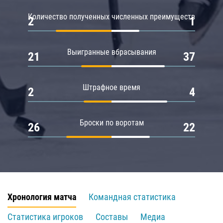
Количество полученных численных преимуществ
2
1
Выигранные вбрасывания
21
37
Штрафное время
2
4
Броски по воротам
26
22
Хронология матча
Командная статистика
Статистика игроков
Составы
Медиа