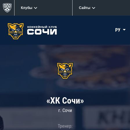
Клубы
Сайты
РУ
«ХК Сочи»
г. Сочи
Тренер: