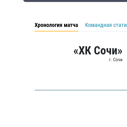
Хронология матча
Командная стати
«ХК Сочи»
г. Сочи