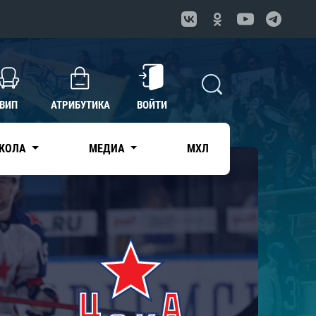
ВИП
АТРИБУТИКА
ВОЙТИ
КОЛА
МЕДИА
МХЛ