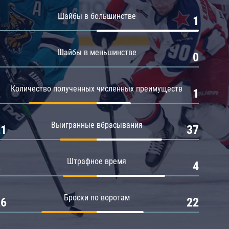
Амур
Шайбы в большинстве
0
1
Барыс
Салават Юлаев
Шайбы в меньшинстве
0
0
Сибирь
Количество полученных численных преимуществ
2
1
Выигранные вбрасывания
21
37
Штрафное время
2
4
Броски по воротам
26
22