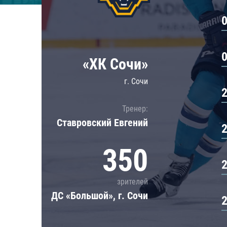
Локомотив
Северсталь
ЦСКА
Шанхайские Драконы
«ХК Сочи»
г. Сочи
Тренер:
Ставровский Евгений
350
зрителей
ДС «Большой», г. Сочи