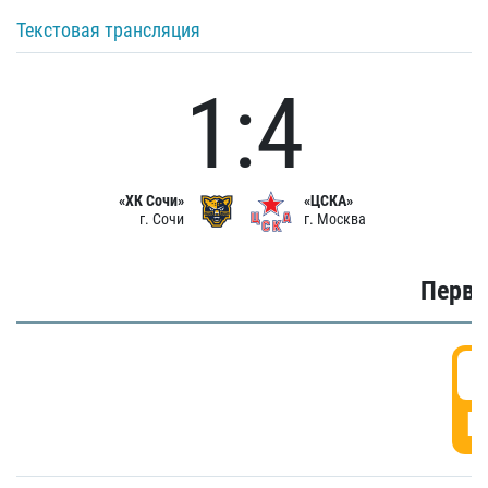
Текстовая трансляция
1:4
«ХК Сочи»
«ЦСКА»
г. Сочи
г. Москва
Первы
0
Г