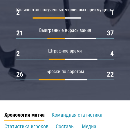
Количество полученных численных преимуществ
2
1
Выигранные вбрасывания
21
37
Штрафное время
2
4
Броски по воротам
26
22
Хронология матча
Командная статистика
Статистика игроков
Составы
Медиа