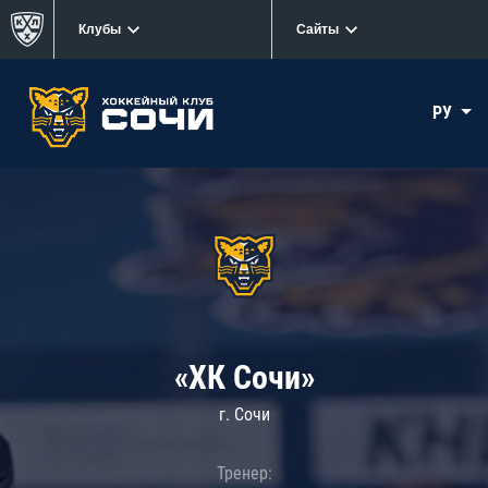
Клубы
Сайты
РУ
«ХК Сочи»
г. Сочи
Тренер: