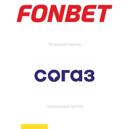
Титульный Партнер
Генеральный партнер