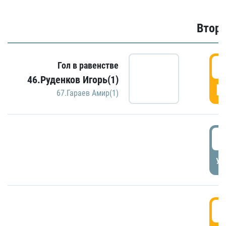
Второ
2
Гол в равенстве
46.Руденков Игорь(1)
Г
67.Гараев Амир(1)
2
УД
3