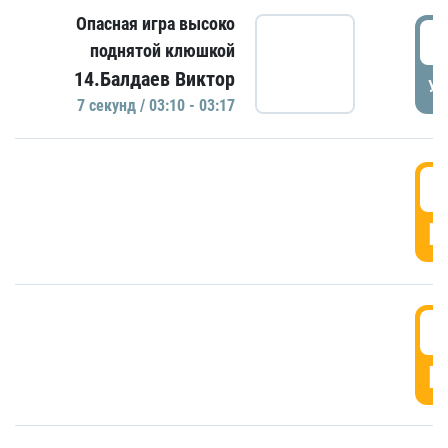
Опасная игра высоко
0
поднятой клюшкой
14.Балдаев Виктор
УД
7 секунд / 03:10 - 03:17
0
Г
0
Г