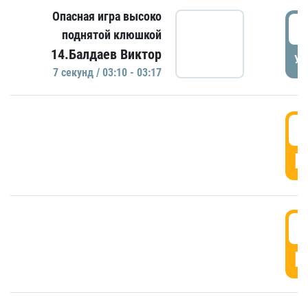
Опасная игра высоко
0
поднятой клюшкой
14.Балдаев Виктор
УД
7 секунд / 03:10 - 03:17
0
Г
0
Г