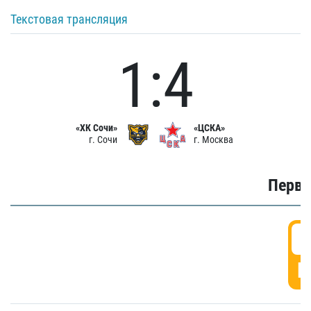
Текстовая трансляция
1:4
«ХК Сочи»
«ЦСКА»
г. Сочи
г. Москва
Первы
0
Г