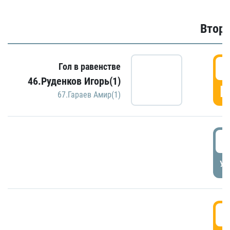
Второ
2
Гол в равенстве
46.Руденков Игорь(1)
Г
67.Гараев Амир(1)
2
УД
3