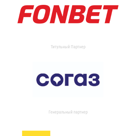
Титульный Партнер
Генеральный партнер