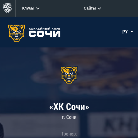
Клубы
Сайты
РУ
«ХК Сочи»
г. Сочи
Тренер: