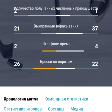
Количество полученных численных преимуществ
2
1
Выигранные вбрасывания
21
37
Штрафное время
2
4
Броски по воротам
26
22
Хронология матча
Командная статистика
Статистика игроков
Составы
Медиа