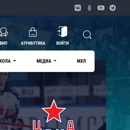
ВИП
АТРИБУТИКА
ВОЙТИ
КОЛА
МЕДИА
МХЛ