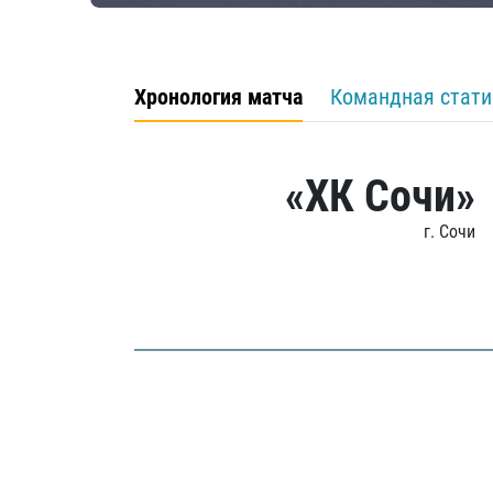
Хронология матча
Командная стати
«ХК Сочи»
г. Сочи