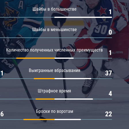
Амур
Шайбы в большинстве
0
1
Барыс
Салават Юлаев
Шайбы в меньшинстве
0
0
Сибирь
Количество полученных численных преимуществ
2
1
Выигранные вбрасывания
21
37
Штрафное время
2
4
Броски по воротам
26
22