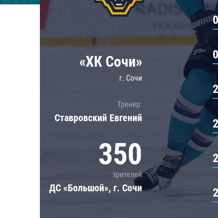
Локомотив
Северсталь
ЦСКА
Шанхайские Драконы
«ХК Сочи»
г. Сочи
Тренер:
Ставровский Евгений
350
зрителей
ДС «Большой», г. Сочи