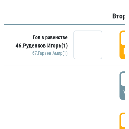
Второ
2
Гол в равенстве
46.Руденков Игорь(1)
Г
67.Гараев Амир(1)
2
УД
3