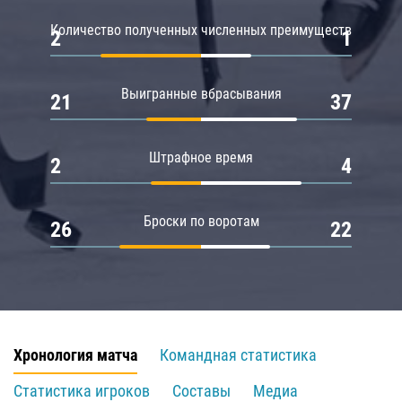
Количество полученных численных преимуществ
2
1
Выигранные вбрасывания
21
37
Штрафное время
2
4
Броски по воротам
26
22
Хронология матча
Командная статистика
Статистика игроков
Составы
Медиа