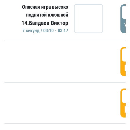
Опасная игра высоко
0
поднятой клюшкой
14.Балдаев Виктор
УД
7 секунд / 03:10 - 03:17
0
Г
0
Г