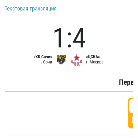
Текстовая трансляция
1:4
«ХК Сочи»
«ЦСКА»
г. Сочи
г. Москва
Первы
0
Г