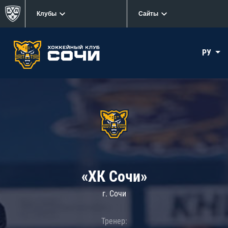
Клубы
Сайты
РУ
«ХК Сочи»
г. Сочи
Тренер: