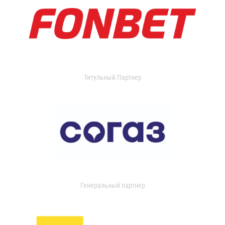
Титульный Партнер
Генеральный партнер