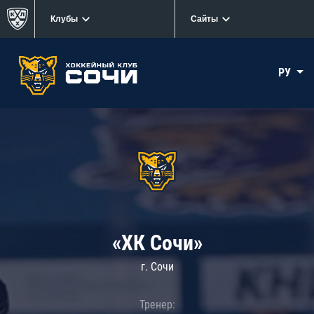
Клубы
Сайты
РУ
«ХК Сочи»
г. Сочи
Тренер: