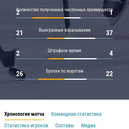
Количество полученных численных преимуществ
2
1
Выигранные вбрасывания
21
37
Штрафное время
2
4
Броски по воротам
26
22
Хронология матча
Командная статистика
Статистика игроков
Составы
Медиа