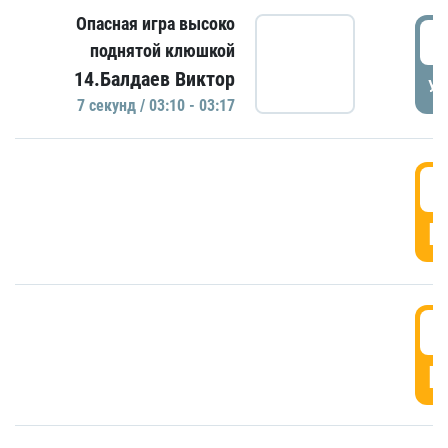
Опасная игра высоко
0
поднятой клюшкой
14.Балдаев Виктор
УД
7 секунд / 03:10 - 03:17
0
Г
0
Г