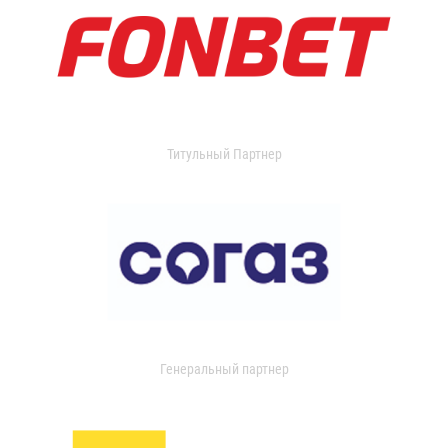
Титульный Партнер
Генеральный партнер