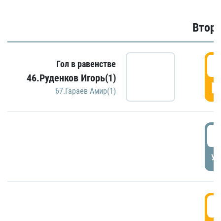
Второ
2
Гол в равенстве
46.Руденков Игорь(1)
Г
67.Гараев Амир(1)
2
УД
3