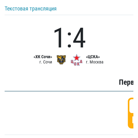
Текстовая трансляция
1:4
«ХК Сочи»
«ЦСКА»
г. Сочи
г. Москва
Первы
0
Г