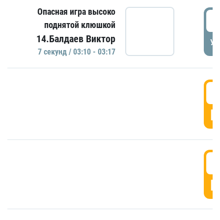
Опасная игра высоко
0
поднятой клюшкой
14.Балдаев Виктор
УД
7 секунд / 03:10 - 03:17
0
Г
0
Г