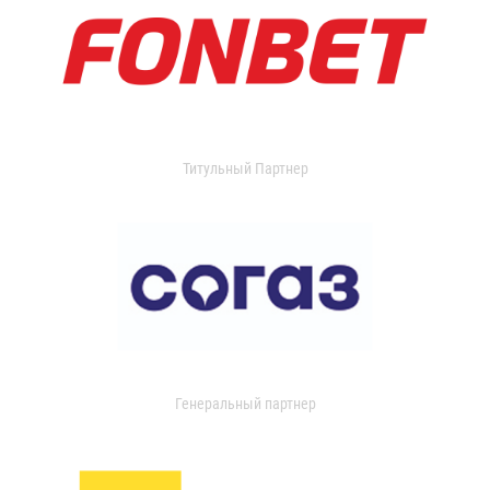
Титульный Партнер
Генеральный партнер