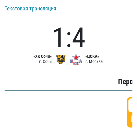
Текстовая трансляция
1:4
«ХК Сочи»
«ЦСКА»
г. Сочи
г. Москва
Первы
0
Г