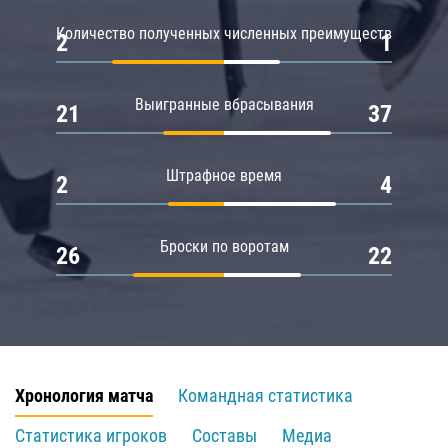
Количество полученных численных преимуществ
2
1
Выигранные вбрасывания
21
37
Штрафное время
2
4
Броски по воротам
26
22
Хронология матча
Командная статистика
Статистика игроков
Составы
Медиа