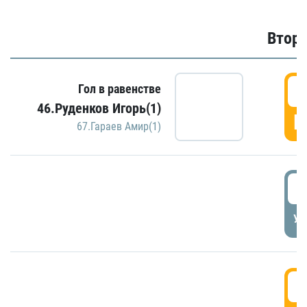
Второ
2
Гол в равенстве
46.Руденков Игорь(1)
Г
67.Гараев Амир(1)
2
УД
3