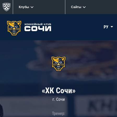
Клубы
Сайты
РУ
«ХК Сочи»
г. Сочи
Тренер: