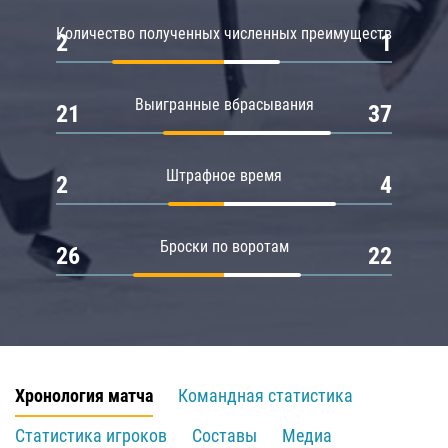
Количество полученных численных преимуществ
2
1
Выигранные вбрасывания
21
37
Штрафное время
2
4
Броски по воротам
26
22
Хронология матча
Командная статистика
Статистика игроков
Составы
Медиа