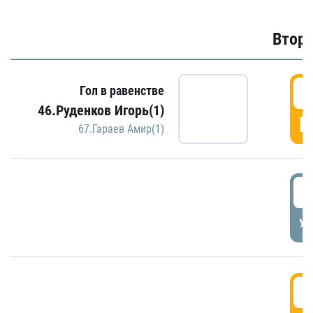
Второ
2
Гол в равенстве
46.Руденков Игорь(1)
Г
67.Гараев Амир(1)
2
УД
3