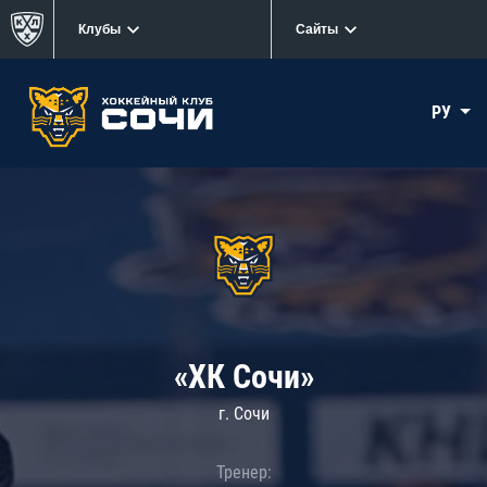
Клубы
Сайты
РУ
«ХК Сочи»
г. Сочи
Тренер: