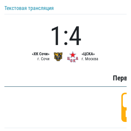
Текстовая трансляция
1:4
«ХК Сочи»
«ЦСКА»
г. Сочи
г. Москва
Первы
0
Г