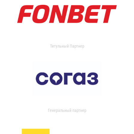
Титульный Партнер
Генеральный партнер