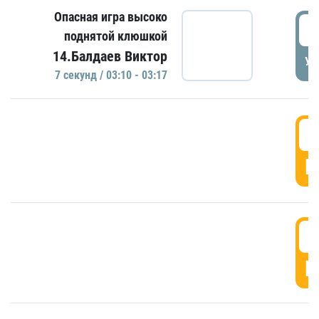
Опасная игра высоко
0
поднятой клюшкой
14.Балдаев Виктор
УД
7 секунд / 03:10 - 03:17
0
Г
0
Г