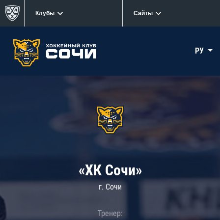
Клубы
Сайты
РУ
«ХК Сочи»
г. Сочи
Тренер: