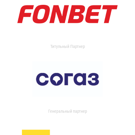
Титульный Партнер
Генеральный партнер