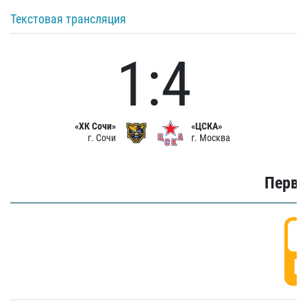
Текстовая трансляция
1:4
«ХК Сочи»
«ЦСКА»
г. Сочи
г. Москва
Первы
0
Г