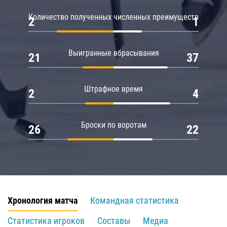
Количество полученных численных преимуществ
2
1
Выигранные вбрасывания
21
37
Штрафное время
2
4
Броски по воротам
26
22
Хронология матча
Командная статистика
Статистика игроков
Составы
Медиа