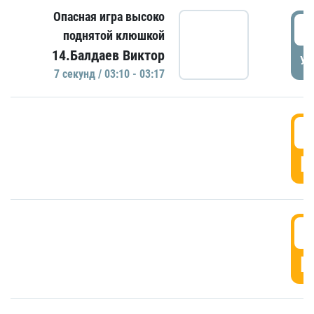
Опасная игра высоко
0
поднятой клюшкой
14.Балдаев Виктор
УД
7 секунд / 03:10 - 03:17
0
Г
0
Г