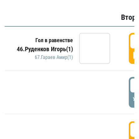
Второ
2
Гол в равенстве
46.Руденков Игорь(1)
Г
67.Гараев Амир(1)
2
УД
3