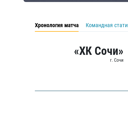
Хронология матча
Командная стати
«ХК Сочи»
г. Сочи