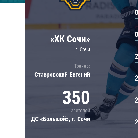
Локомотив
Северсталь
ЦСКА
Шанхайские Драконы
«ХК Сочи»
г. Сочи
Тренер:
Ставровский Евгений
350
зрителей
ДС «Большой», г. Сочи