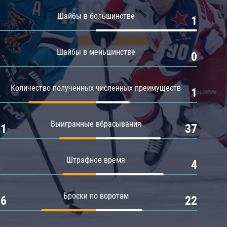
Амур
Шайбы в большинстве
0
1
Барыс
Салават Юлаев
Шайбы в меньшинстве
0
0
Сибирь
Количество полученных численных преимуществ
2
1
Выигранные вбрасывания
21
37
Штрафное время
2
4
Броски по воротам
26
22