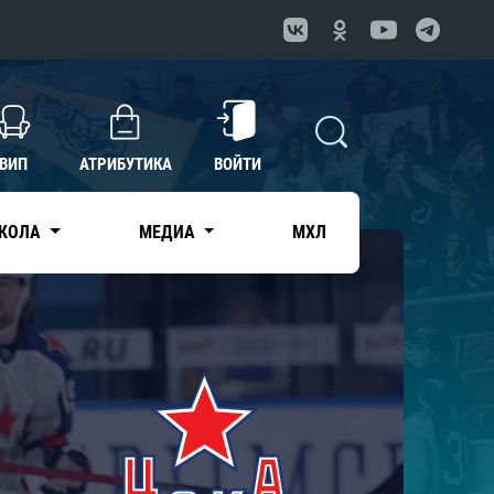
ВИП
АТРИБУТИКА
ВОЙТИ
КОЛА
МЕДИА
МХЛ