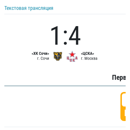
Текстовая трансляция
1:4
«ХК Сочи»
«ЦСКА»
г. Сочи
г. Москва
Первы
0
Г