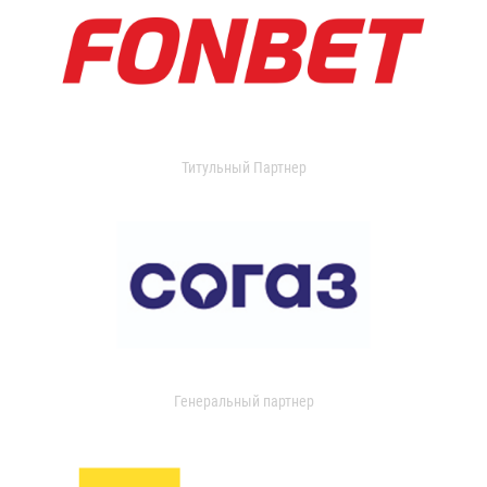
Титульный Партнер
Генеральный партнер