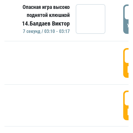
Опасная игра высоко
0
поднятой клюшкой
14.Балдаев Виктор
УД
7 секунд / 03:10 - 03:17
0
Г
0
Г