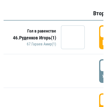
Второ
2
Гол в равенстве
46.Руденков Игорь(1)
Г
67.Гараев Амир(1)
2
УД
3