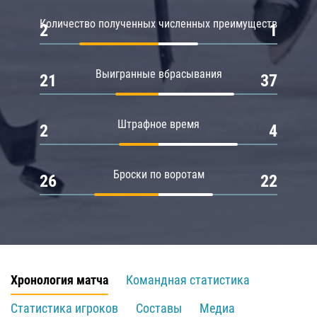
Количество полученных численных преимуществ
2
1
Выигранные вбрасывания
21
37
Штрафное время
2
4
Броски по воротам
26
22
Хронология матча
Командная статистика
Статистика игроков
Составы
Медиа