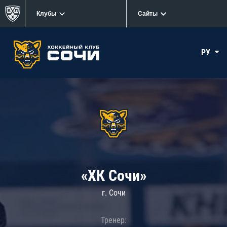
Клубы
Сайты
РУ
«ХК Сочи»
г. Сочи
Тренер: