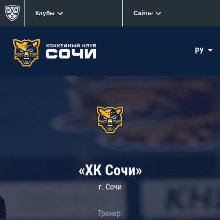
Клубы
Сайты
РУ
«ХК Сочи»
г. Сочи
Тренер: