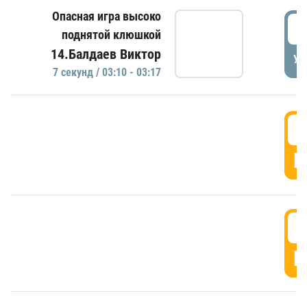
Опасная игра высоко
0
поднятой клюшкой
14.Балдаев Виктор
УД
7 секунд / 03:10 - 03:17
0
Г
0
Г