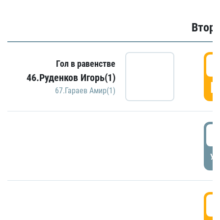
Второ
2
Гол в равенстве
46.Руденков Игорь(1)
Г
67.Гараев Амир(1)
2
УД
3