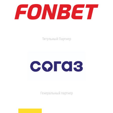
Титульный Партнер
Генеральный партнер