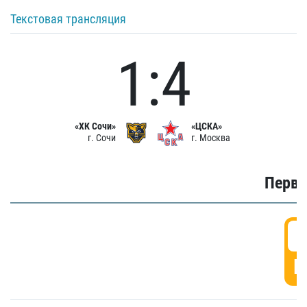
Текстовая трансляция
1:4
«ХК Сочи»
«ЦСКА»
г. Сочи
г. Москва
Первы
0
Г