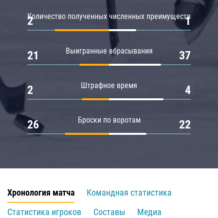
Количество полученных численных преимуществ
2
1
Выигранные вбрасывания
21
37
Штрафное время
2
4
Броски по воротам
26
22
Хронология матча
Командная статистика
Статистика игроков
Составы
Медиа