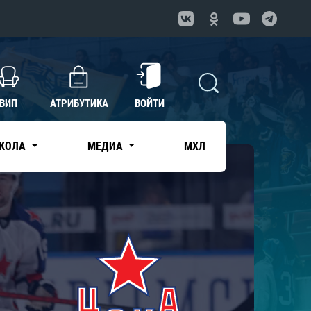
ВИП
АТРИБУТИКА
ВОЙТИ
КОЛА
МЕДИА
МХЛ