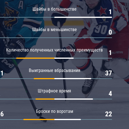
Амур
Шайбы в большинстве
0
1
Барыс
Салават Юлаев
Шайбы в меньшинстве
0
0
Сибирь
Количество полученных численных преимуществ
2
1
Выигранные вбрасывания
21
37
Штрафное время
2
4
Броски по воротам
26
22