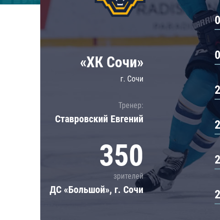
Локомотив
Северсталь
ЦСКА
Шанхайские Драконы
«ХК Сочи»
г. Сочи
Тренер:
Ставровский Евгений
350
зрителей
ДС «Большой», г. Сочи