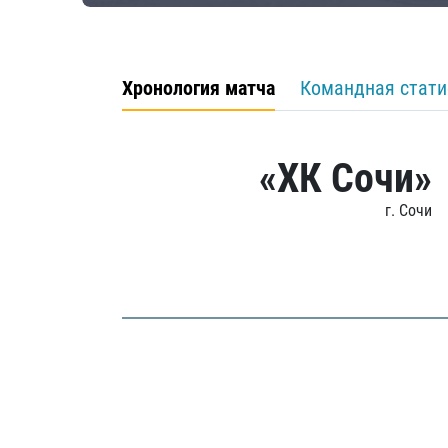
Хронология матча
Командная стати
«ХК Сочи»
г. Сочи