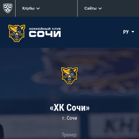
Клубы
Сайты
РУ
«ХК Сочи»
г. Сочи
Тренер: