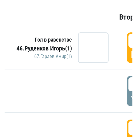
Второ
2
Гол в равенстве
46.Руденков Игорь(1)
Г
67.Гараев Амир(1)
2
УД
3