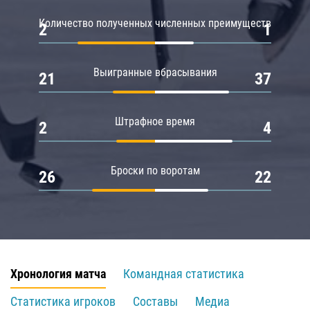
Количество полученных численных преимуществ
2
1
Выигранные вбрасывания
21
37
Штрафное время
2
4
Броски по воротам
26
22
Хронология матча
Командная статистика
Статистика игроков
Составы
Медиа