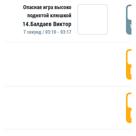
Опасная игра высоко
0
поднятой клюшкой
14.Балдаев Виктор
УД
7 секунд / 03:10 - 03:17
0
Г
0
Г