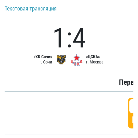
Текстовая трансляция
1:4
«ХК Сочи»
«ЦСКА»
г. Сочи
г. Москва
Первы
0
Г