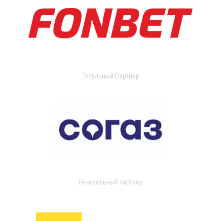
Титульный Партнер
Генеральный партнер