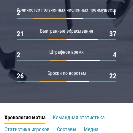
Количество полученных численных преимуществ
2
1
Выигранные вбрасывания
21
37
Штрафное время
2
4
Броски по воротам
26
22
Хронология матча
Командная статистика
Статистика игроков
Составы
Медиа