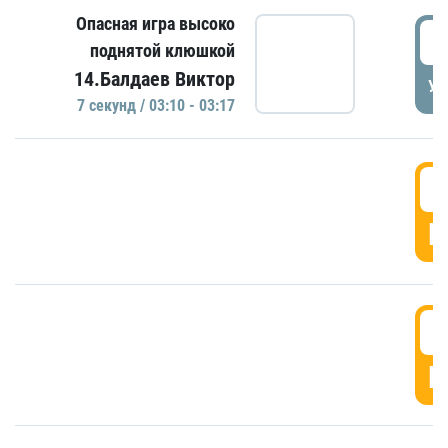
Опасная игра высоко
0
поднятой клюшкой
14.Балдаев Виктор
УД
7 секунд / 03:10 - 03:17
0
Г
0
Г