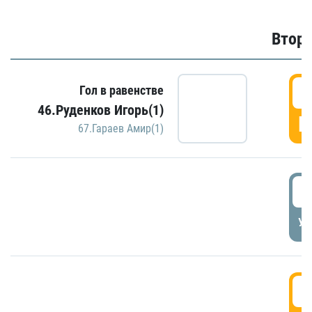
Второ
2
Гол в равенстве
46.Руденков Игорь(1)
Г
67.Гараев Амир(1)
2
УД
3