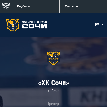
Клубы
Сайты
РУ
«ХК Сочи»
г. Сочи
Тренер: