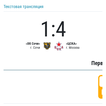
Текстовая трансляция
1:4
«ХК Сочи»
«ЦСКА»
г. Сочи
г. Москва
Первы
0
Г