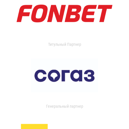
Титульный Партнер
Генеральный партнер