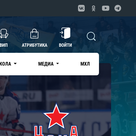
ВИП
АТРИБУТИКА
ВОЙТИ
КОЛА
МЕДИА
МХЛ