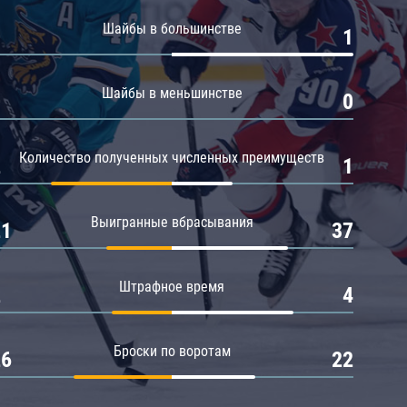
Амур
Шайбы в большинстве
0
1
Барыс
Салават Юлаев
Шайбы в меньшинстве
0
0
Сибирь
Количество полученных численных преимуществ
2
1
Выигранные вбрасывания
21
37
Штрафное время
2
4
Броски по воротам
26
22