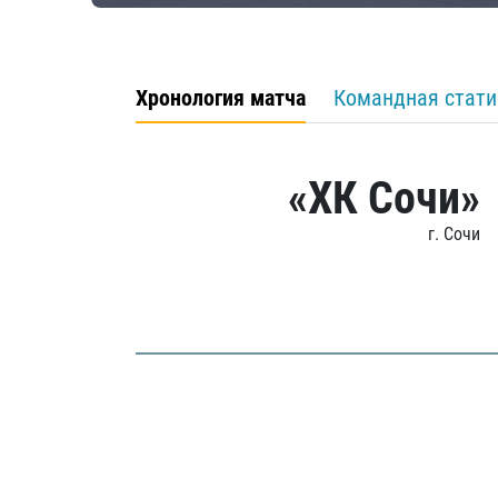
Хронология матча
Командная стати
«ХК Сочи»
г. Сочи