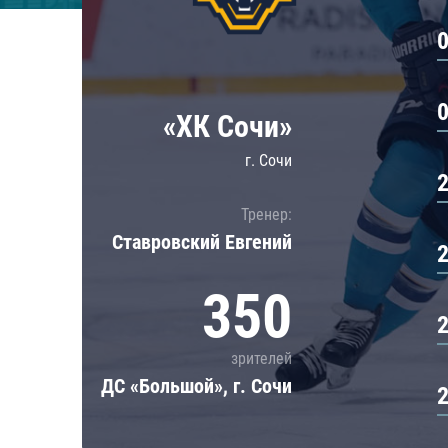
Локомотив
Северсталь
ЦСКА
Шанхайские Драконы
«ХК Сочи»
г. Сочи
Тренер:
Ставровский Евгений
350
зрителей
ДС «Большой», г. Сочи