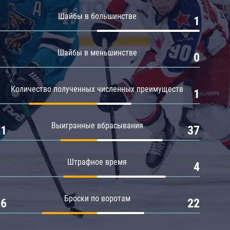
Амур
Шайбы в большинстве
0
1
Барыс
Салават Юлаев
Шайбы в меньшинстве
0
0
Сибирь
Количество полученных численных преимуществ
2
1
Выигранные вбрасывания
21
37
Штрафное время
2
4
Броски по воротам
26
22