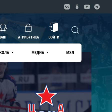
ВИП
АТРИБУТИКА
ВОЙТИ
КОЛА
МЕДИА
МХЛ