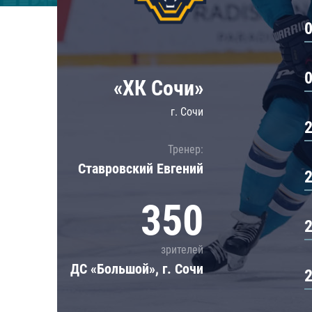
Локомотив
Северсталь
ЦСКА
Шанхайские Драконы
«ХК Сочи»
г. Сочи
Тренер:
Ставровский Евгений
350
зрителей
ДС «Большой», г. Сочи