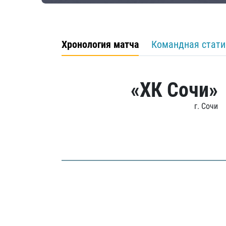
Хронология матча
Командная стати
«ХК Сочи»
г. Сочи