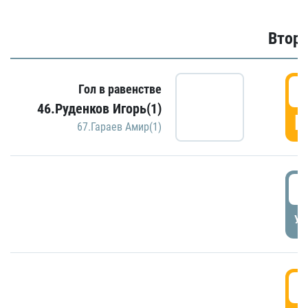
Второ
2
Гол в равенстве
46.Руденков Игорь(1)
Г
67.Гараев Амир(1)
2
УД
3