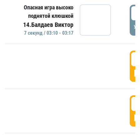
Опасная игра высоко
0
поднятой клюшкой
14.Балдаев Виктор
УД
7 секунд / 03:10 - 03:17
0
Г
0
Г