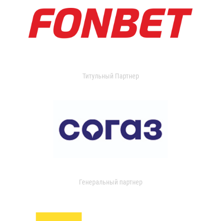
Титульный Партнер
Генеральный партнер