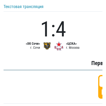
Текстовая трансляция
1:4
«ХК Сочи»
«ЦСКА»
г. Сочи
г. Москва
Первы
0
Г