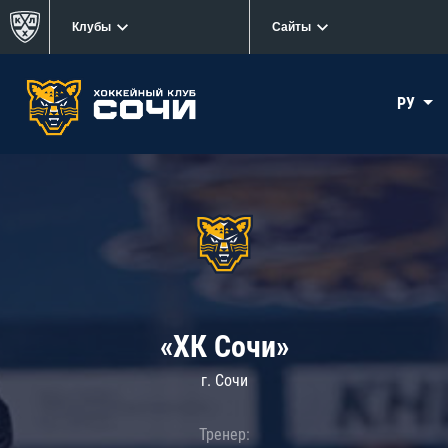
Клубы
Сайты
РУ
«ХК Сочи»
г. Сочи
Тренер: