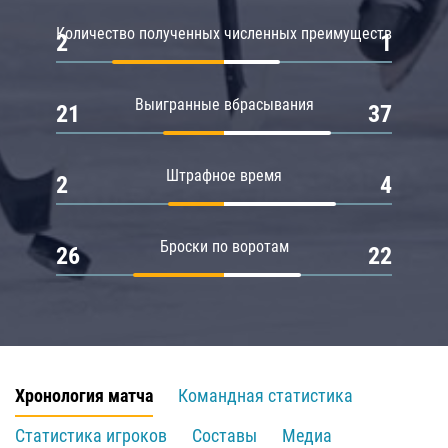
Количество полученных численных преимуществ
2
1
Выигранные вбрасывания
21
37
Штрафное время
2
4
Броски по воротам
26
22
Хронология матча
Командная статистика
Статистика игроков
Составы
Медиа