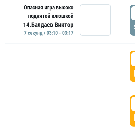
Опасная игра высоко
0
поднятой клюшкой
14.Балдаев Виктор
УД
7 секунд / 03:10 - 03:17
0
Г
0
Г