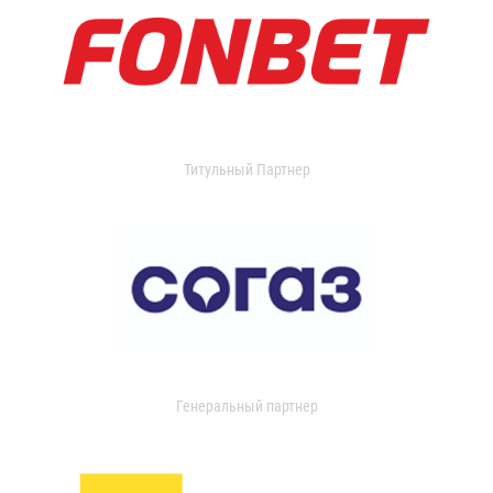
Титульный Партнер
Генеральный партнер