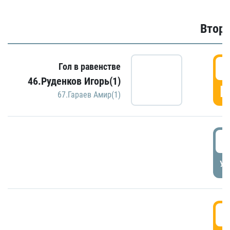
Второ
2
Гол в равенстве
46.Руденков Игорь(1)
Г
67.Гараев Амир(1)
2
УД
3