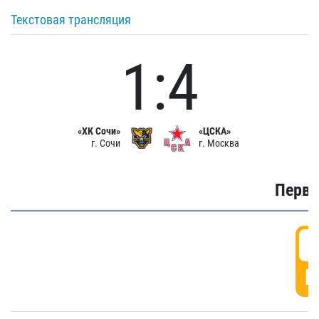
Текстовая трансляция
1:4
«ХК Сочи»
«ЦСКА»
г. Сочи
г. Москва
Первы
0
Г