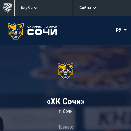
Клубы
Сайты
РУ
«ХК Сочи»
г. Сочи
Тренер: