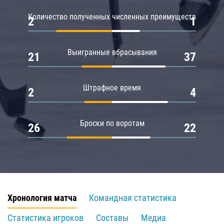
Количество полученных численных преимуществ
2
1
Выигранные вбрасывания
21
37
Штрафное время
2
4
Броски по воротам
26
22
Хронология матча
Командная статистика
Статистика игроков
Составы
Медиа