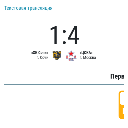
Текстовая трансляция
1:4
«ХК Сочи»
«ЦСКА»
г. Сочи
г. Москва
Первы
0
Г