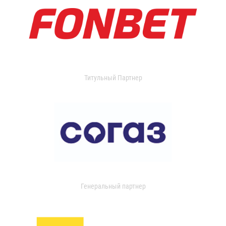
Титульный Партнер
Генеральный партнер