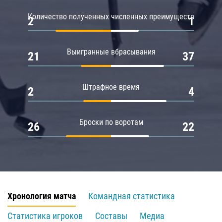
Количество полученных численных преимуществ
2
1
Выигранные вбрасывания
21
37
Штрафное время
2
4
Броски по воротам
26
22
Хронология матча
Командная статистика
Статистика игроков
Составы
Медиа