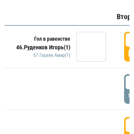
Второ
2
Гол в равенстве
46.Руденков Игорь(1)
Г
67.Гараев Амир(1)
2
УД
3