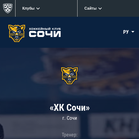
Клубы
Сайты
РУ
«ХК Сочи»
г. Сочи
Тренер: