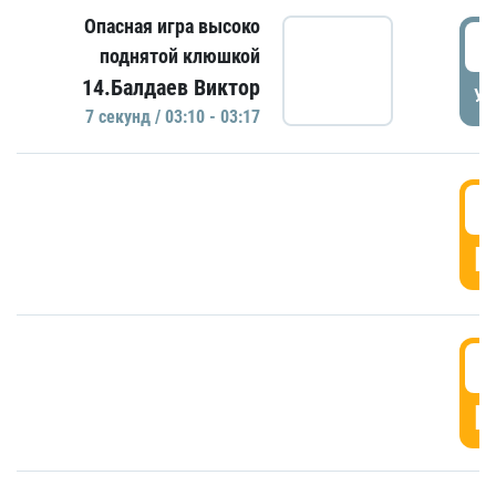
Опасная игра высоко
0
поднятой клюшкой
14.Балдаев Виктор
УД
7 секунд / 03:10 - 03:17
0
Г
0
Г