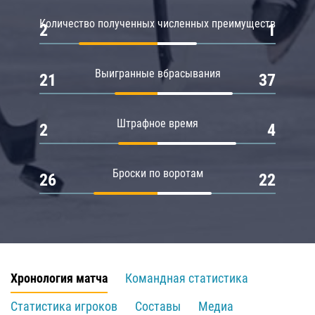
Количество полученных численных преимуществ
2
1
Выигранные вбрасывания
21
37
Штрафное время
2
4
Броски по воротам
26
22
Хронология матча
Командная статистика
Статистика игроков
Составы
Медиа