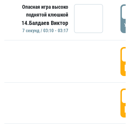
Опасная игра высоко
0
поднятой клюшкой
14.Балдаев Виктор
УД
7 секунд / 03:10 - 03:17
0
Г
0
Г