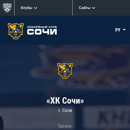
Клубы
Сайты
РУ
«ХК Сочи»
г. Сочи
Тренер: