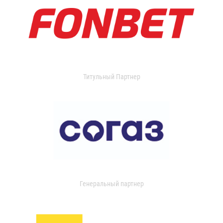
Титульный Партнер
Генеральный партнер