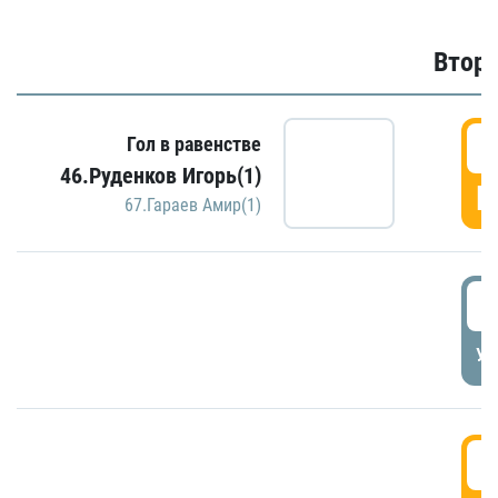
Второ
2
Гол в равенстве
46.Руденков Игорь(1)
Г
67.Гараев Амир(1)
2
УД
3