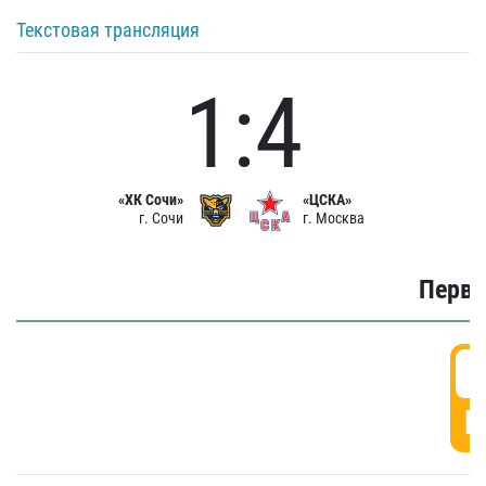
Текстовая трансляция
1:4
«ХК Сочи»
«ЦСКА»
г. Сочи
г. Москва
Первы
0
Г