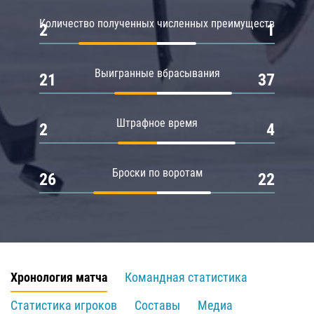
Количество полученных численных преимуществ
2
1
Выигранные вбрасывания
21
37
Штрафное время
2
4
Броски по воротам
26
22
Хронология матча
Командная статистика
Статистика игроков
Составы
Медиа