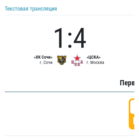
Текстовая трансляция
1:4
«ХК Сочи»
«ЦСКА»
г. Сочи
г. Москва
Первы
0
Г