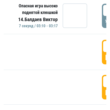
Опасная игра высоко
0
поднятой клюшкой
14.Балдаев Виктор
УД
7 секунд / 03:10 - 03:17
0
Г
0
Г