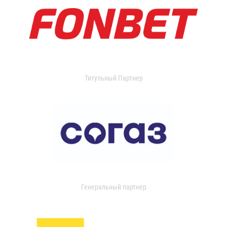
Титульный Партнер
Генеральный партнер