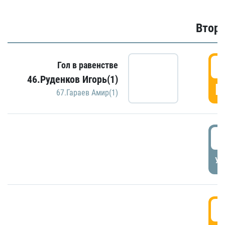
Второ
2
Гол в равенстве
46.Руденков Игорь(1)
Г
67.Гараев Амир(1)
2
УД
3