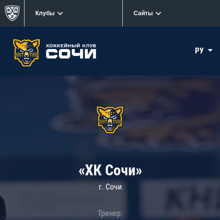
Клубы
Сайты
РУ
«ХК Сочи»
г. Сочи
Тренер: