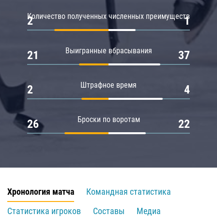
Количество полученных численных преимуществ
2
1
Выигранные вбрасывания
21
37
Штрафное время
2
4
Броски по воротам
26
22
Хронология матча
Командная статистика
Статистика игроков
Составы
Медиа