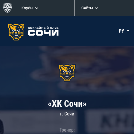
Клубы
Сайты
РУ
«ХК Сочи»
г. Сочи
Тренер: