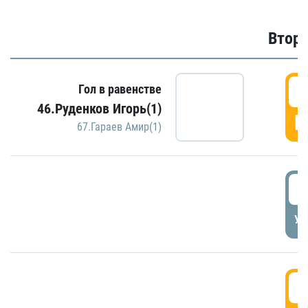
Второ
2
Гол в равенстве
46.Руденков Игорь(1)
Г
67.Гараев Амир(1)
2
УД
3