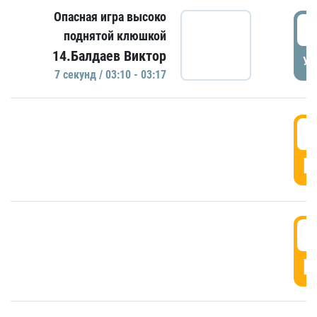
Опасная игра высоко
0
поднятой клюшкой
14.Балдаев Виктор
УД
7 секунд / 03:10 - 03:17
0
Г
0
Г