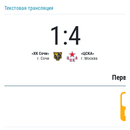
Текстовая трансляция
1:4
«ХК Сочи»
«ЦСКА»
г. Сочи
г. Москва
Первы
0
Г