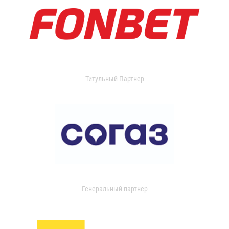
Титульный Партнер
Генеральный партнер