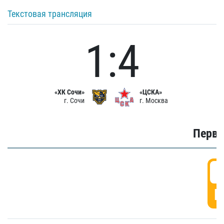
Текстовая трансляция
1:4
«ХК Сочи»
«ЦСКА»
г. Сочи
г. Москва
Первы
0
Г