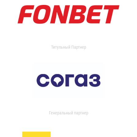
Титульный Партнер
Генеральный партнер