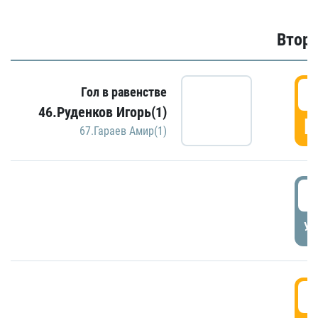
Второ
2
Гол в равенстве
46.Руденков Игорь(1)
Г
67.Гараев Амир(1)
2
УД
3