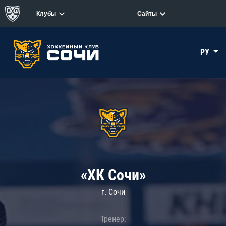
Клубы
Сайты
РУ
«ХК Сочи»
г. Сочи
Тренер: