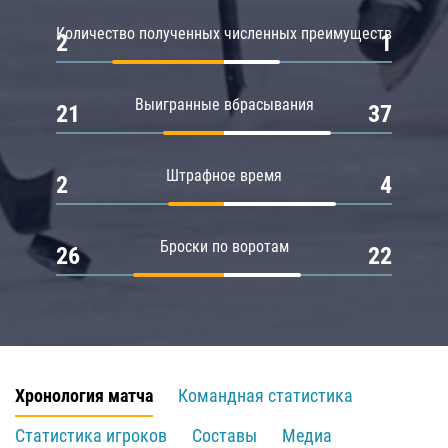
Количество полученных численных преимуществ
2
1
Выигранные вбрасывания
21
37
Штрафное время
2
4
Броски по воротам
26
22
Хронология матча
Командная статистика
Статистика игроков
Составы
Медиа