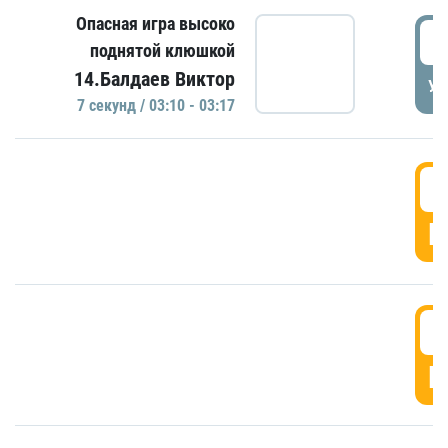
Опасная игра высоко
0
поднятой клюшкой
14.Балдаев Виктор
УД
7 секунд / 03:10 - 03:17
0
Г
0
Г