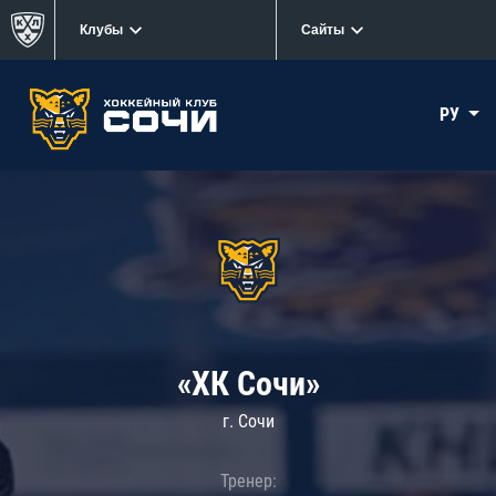
Клубы
Сайты
РУ
«ХК Сочи»
г. Сочи
Тренер: