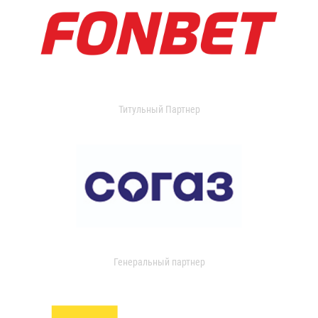
Титульный Партнер
Генеральный партнер