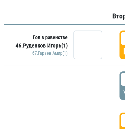
Второ
2
Гол в равенстве
46.Руденков Игорь(1)
Г
67.Гараев Амир(1)
2
УД
3