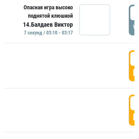
Опасная игра высоко
0
поднятой клюшкой
14.Балдаев Виктор
УД
7 секунд / 03:10 - 03:17
0
Г
0
Г