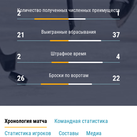
Количество полученных численных преимуществ
2
1
Выигранные вбрасывания
21
37
Штрафное время
2
4
Броски по воротам
26
22
Хронология матча
Командная статистика
Статистика игроков
Составы
Медиа