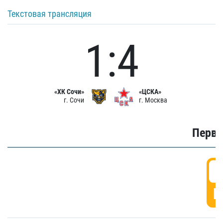
Текстовая трансляция
1:4
«ХК Сочи»
«ЦСКА»
г. Сочи
г. Москва
Первы
0
Г