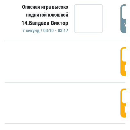
Опасная игра высоко
0
поднятой клюшкой
14.Балдаев Виктор
УД
7 секунд / 03:10 - 03:17
0
Г
0
Г