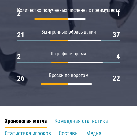
Количество полученных численных преимуществ
2
1
Выигранные вбрасывания
21
37
Штрафное время
2
4
Броски по воротам
26
22
Хронология матча
Командная статистика
Статистика игроков
Составы
Медиа