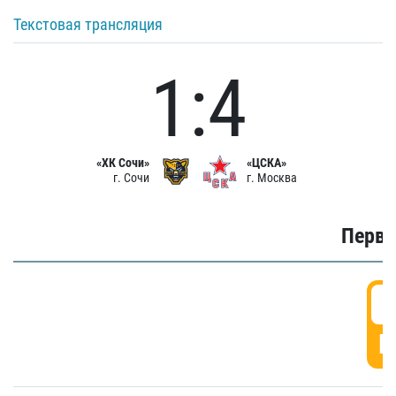
Текстовая трансляция
1:4
«ХК Сочи»
«ЦСКА»
г. Сочи
г. Москва
Первы
0
Г