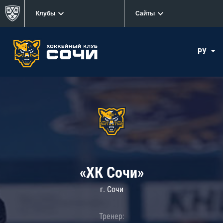
Клубы
Сайты
РУ
«ХК Сочи»
г. Сочи
Тренер: