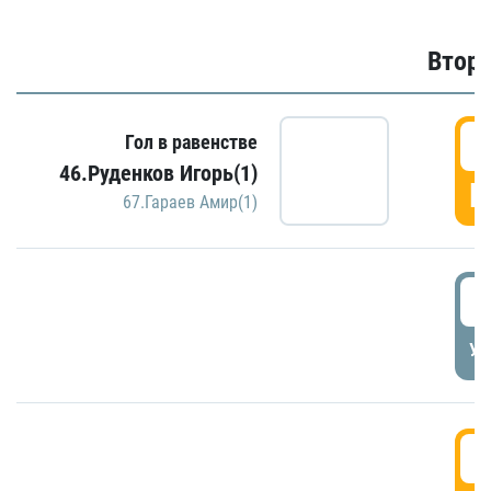
Второ
2
Гол в равенстве
46.Руденков Игорь(1)
Г
67.Гараев Амир(1)
2
УД
3