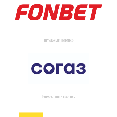
Титульный Партнер
Генеральный партнер