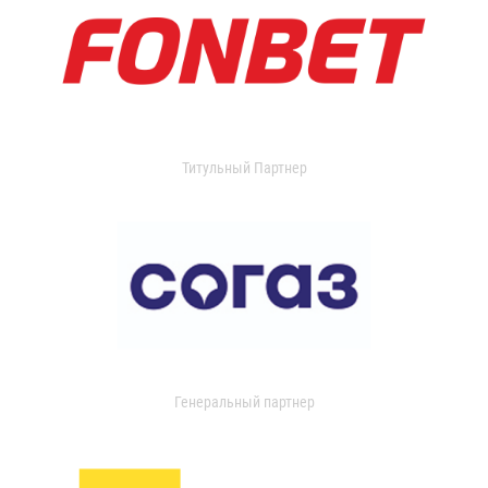
Титульный Партнер
Генеральный партнер