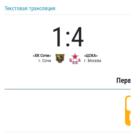
Текстовая трансляция
1:4
«ХК Сочи»
«ЦСКА»
г. Сочи
г. Москва
Первы
0
Г