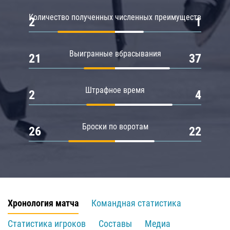
Количество полученных численных преимуществ
2
1
Выигранные вбрасывания
21
37
Штрафное время
2
4
Броски по воротам
26
22
Хронология матча
Командная статистика
Статистика игроков
Составы
Медиа