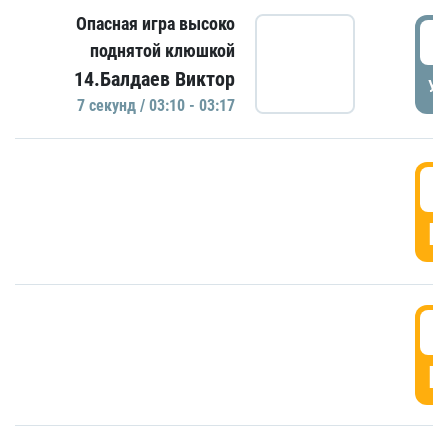
Опасная игра высоко
0
поднятой клюшкой
14.Балдаев Виктор
УД
7 секунд / 03:10 - 03:17
0
Г
0
Г