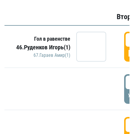
Второ
2
Гол в равенстве
46.Руденков Игорь(1)
Г
67.Гараев Амир(1)
2
УД
3