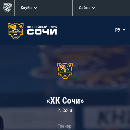
Клубы
Сайты
РУ
«ХК Сочи»
г. Сочи
Тренер: