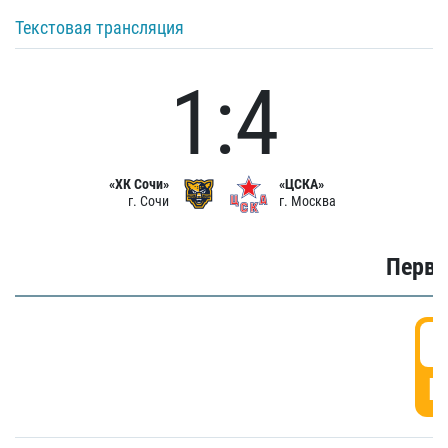
Текстовая трансляция
1:4
«ХК Сочи»
«ЦСКА»
г. Сочи
г. Москва
Первы
0
Г