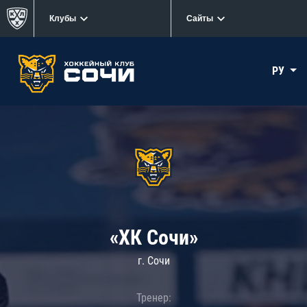
Клубы
Сайты
РУ
«ХК Сочи»
г. Сочи
Тренер: