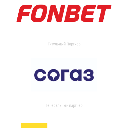
Титульный Партнер
Генеральный партнер