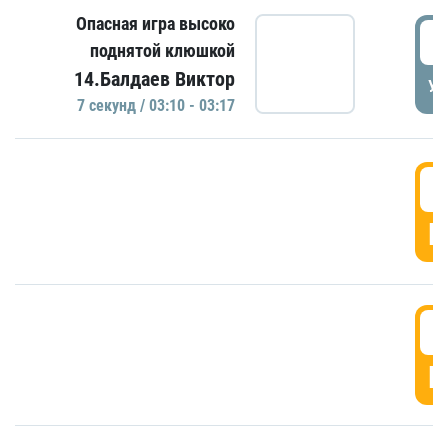
Опасная игра высоко
0
поднятой клюшкой
14.Балдаев Виктор
УД
7 секунд / 03:10 - 03:17
0
Г
0
Г