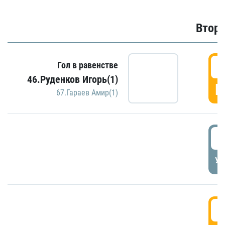
Второ
2
Гол в равенстве
46.Руденков Игорь(1)
Г
67.Гараев Амир(1)
2
УД
3