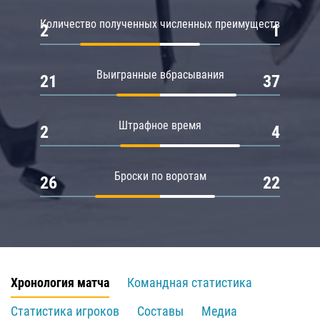
Количество полученных численных преимуществ
2
1
Выигранные вбрасывания
21
37
Штрафное время
2
4
Броски по воротам
26
22
Хронология матча
Командная статистика
Статистика игроков
Составы
Медиа