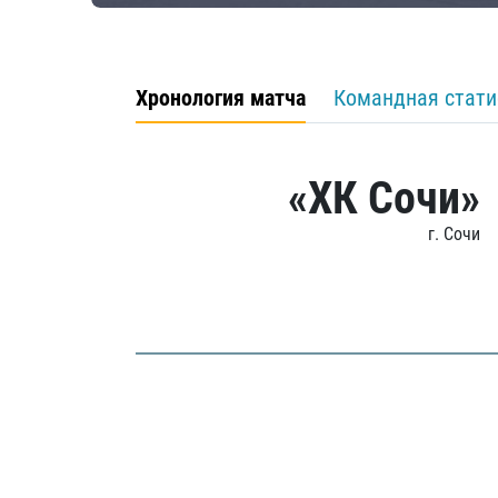
Хронология матча
Командная стати
«ХК Сочи»
г. Сочи