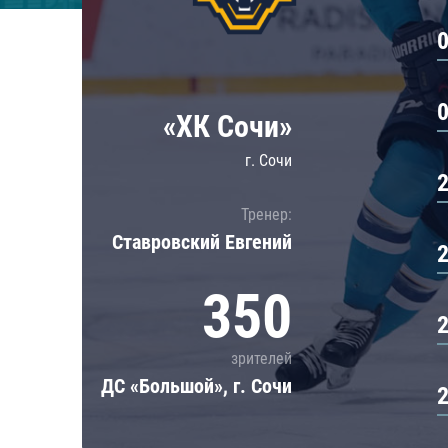
Локомотив
Северсталь
ЦСКА
Шанхайские Драконы
«ХК Сочи»
г. Сочи
Тренер:
Ставровский Евгений
350
зрителей
ДС «Большой», г. Сочи