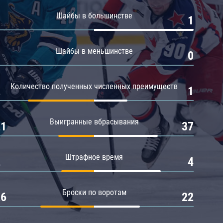
Амур
Шайбы в большинстве
0
1
Барыс
Салават Юлаев
Шайбы в меньшинстве
0
0
Сибирь
Количество полученных численных преимуществ
2
1
Выигранные вбрасывания
21
37
Штрафное время
2
4
Броски по воротам
26
22