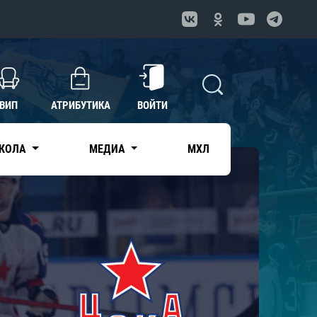
ВИП
АТРИБУТИКА
ВОЙТИ
КОЛА
МЕДИА
МХЛ