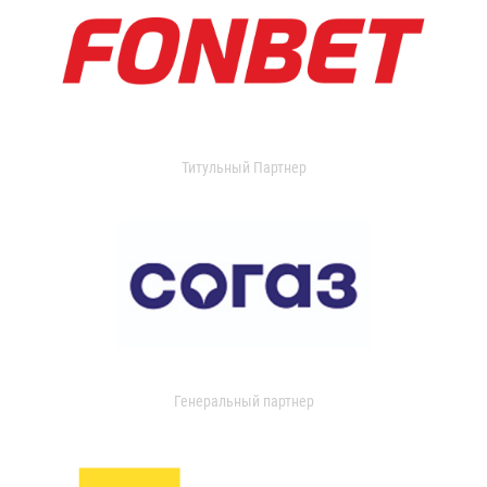
Титульный Партнер
Генеральный партнер