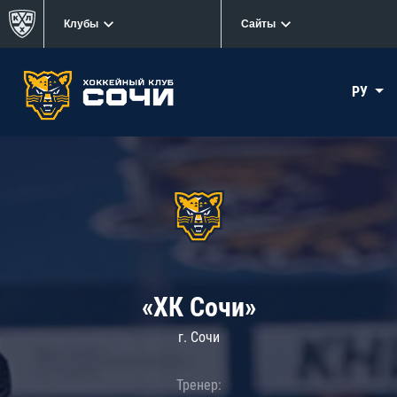
Клубы
Сайты
РУ
«ХК Сочи»
г. Сочи
Тренер: