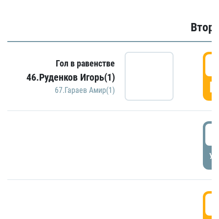
Второ
2
Гол в равенстве
46.Руденков Игорь(1)
Г
67.Гараев Амир(1)
2
УД
3