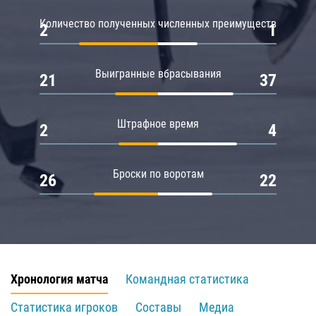
Количество полученных численных преимуществ
2
1
Выигранные вбрасывания
21
37
Штрафное время
2
4
Броски по воротам
26
22
Хронология матча
Командная статистика
Статистика игроков
Составы
Медиа