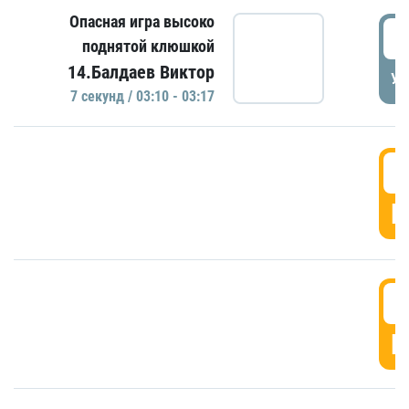
Опасная игра высоко
0
поднятой клюшкой
14.Балдаев Виктор
УД
7 секунд / 03:10 - 03:17
0
Г
0
Г