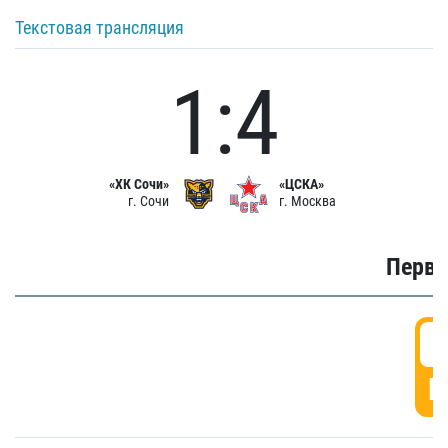
Текстовая трансляция
1:4
«ХК Сочи»
«ЦСКА»
г. Сочи
г. Москва
Первы
0
Г