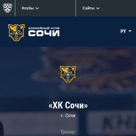
Клубы
Сайты
РУ
«ХК Сочи»
г. Сочи
Тренер: