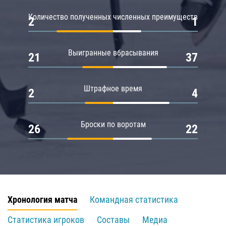
Количество полученных численных преимуществ
2
1
Выигранные вбрасывания
21
37
Штрафное время
2
4
Броски по воротам
26
22
Хронология матча
Командная статистика
Статистика игроков
Составы
Медиа