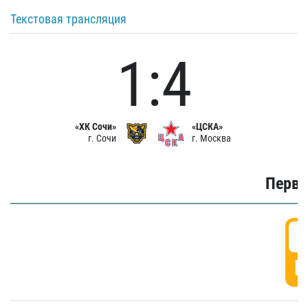
Текстовая трансляция
1:4
«ХК Сочи»
«ЦСКА»
г. Сочи
г. Москва
Первы
0
Г