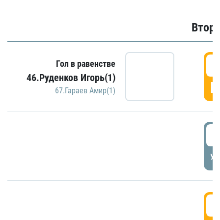
Второ
2
Гол в равенстве
46.Руденков Игорь(1)
Г
67.Гараев Амир(1)
2
УД
3