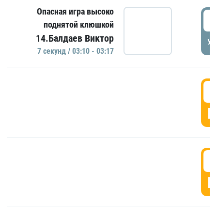
Опасная игра высоко
0
поднятой клюшкой
14.Балдаев Виктор
УД
7 секунд / 03:10 - 03:17
0
Г
0
Г