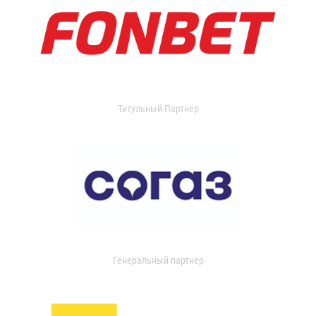
Титульный Партнер
Генеральный партнер