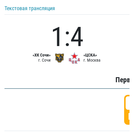
Текстовая трансляция
1:4
«ХК Сочи»
«ЦСКА»
г. Сочи
г. Москва
Первы
0
Г