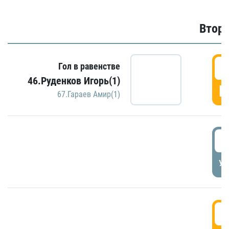
Второ
2
Гол в равенстве
46.Руденков Игорь(1)
Г
67.Гараев Амир(1)
2
УД
3