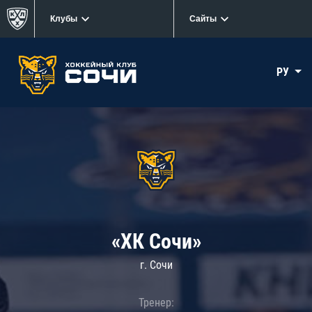
Клубы
Сайты
РУ
«ХК Сочи»
г. Сочи
Тренер: