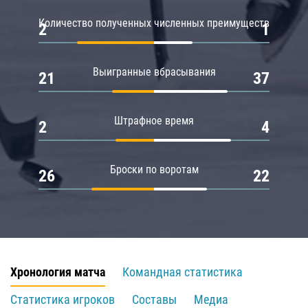
Количество полученных численных преимуществ
2
1
Выигранные вбрасывания
21
37
Штрафное время
2
4
Броски по воротам
26
22
Хронология матча
Командная статистика
Статистика игроков
Составы
Медиа