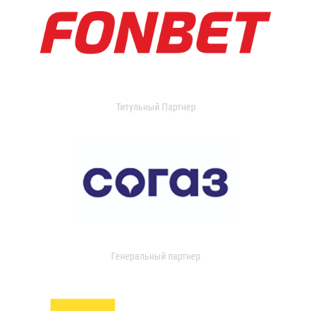
Титульный Партнер
Генеральный партнер