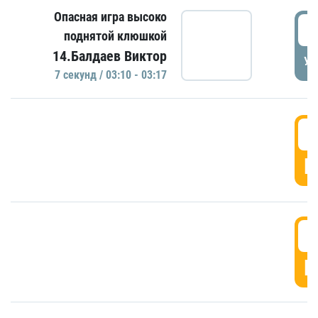
Опасная игра высоко
0
поднятой клюшкой
14.Балдаев Виктор
УД
7 секунд / 03:10 - 03:17
0
Г
0
Г