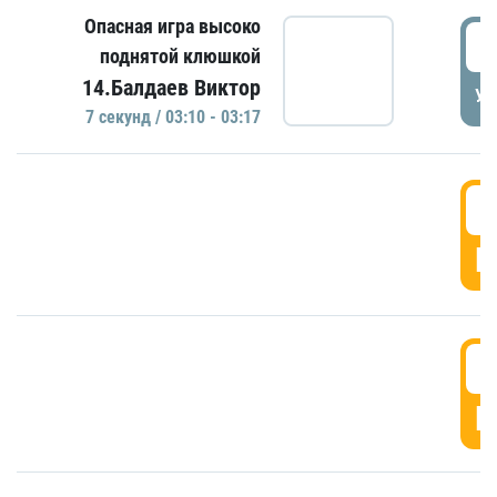
Опасная игра высоко
0
поднятой клюшкой
14.Балдаев Виктор
УД
7 секунд / 03:10 - 03:17
0
Г
0
Г