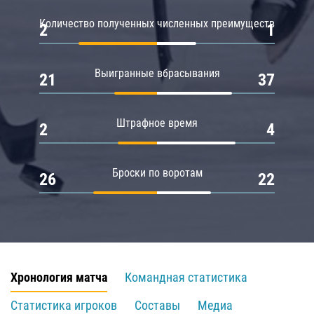
Количество полученных численных преимуществ
2
1
Выигранные вбрасывания
21
37
Штрафное время
2
4
Броски по воротам
26
22
Хронология матча
Командная статистика
Статистика игроков
Составы
Медиа