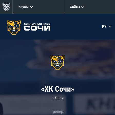
Клубы
Сайты
РУ
«ХК Сочи»
г. Сочи
Тренер: