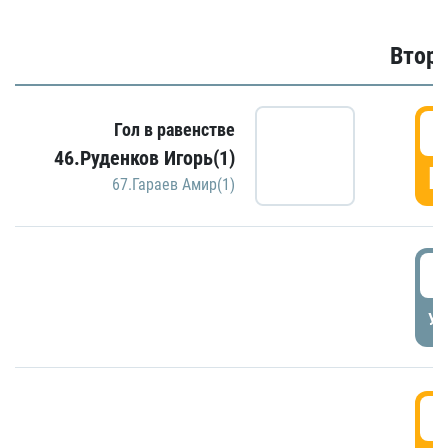
Второ
2
Гол в равенстве
46.Руденков Игорь(1)
Г
67.Гараев Амир(1)
2
УД
3