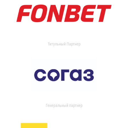
Титульный Партнер
Генеральный партнер