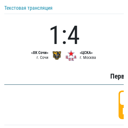
Текстовая трансляция
1:4
«ХК Сочи»
«ЦСКА»
г. Сочи
г. Москва
Первы
0
Г