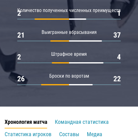
Количество полученных численных преимуществ
2
1
Выигранные вбрасывания
21
37
Штрафное время
2
4
Броски по воротам
26
22
Хронология матча
Командная статистика
Статистика игроков
Составы
Медиа