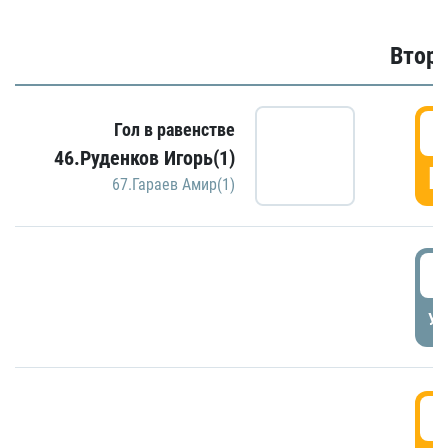
Второ
2
Гол в равенстве
46.Руденков Игорь(1)
Г
67.Гараев Амир(1)
2
УД
3