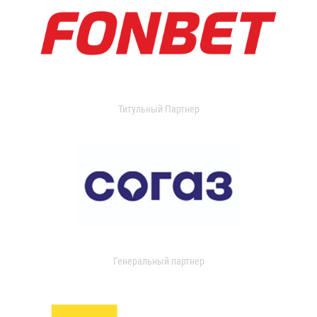
Титульный Партнер
Генеральный партнер