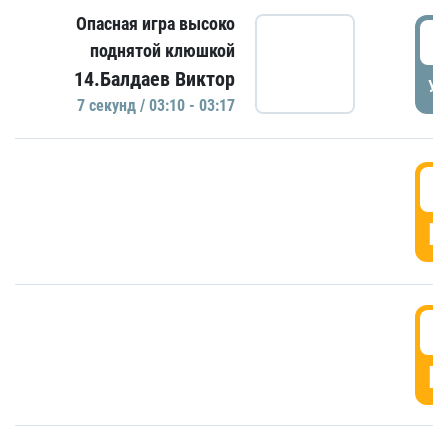
Опасная игра высоко
0
поднятой клюшкой
14.Балдаев Виктор
УД
7 секунд / 03:10 - 03:17
0
Г
0
Г