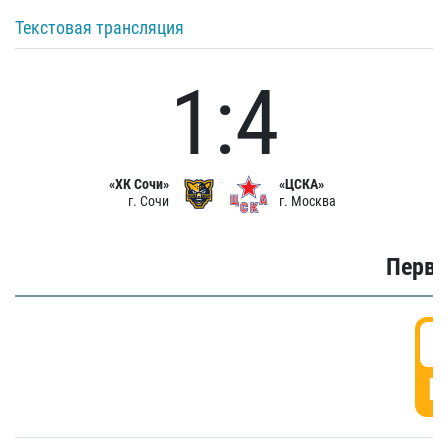
Текстовая трансляция
1:4
«ХК Сочи»
«ЦСКА»
г. Сочи
г. Москва
Первы
0
Г