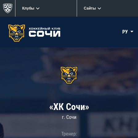
Клубы
Сайты
РУ
«ХК Сочи»
г. Сочи
Тренер: