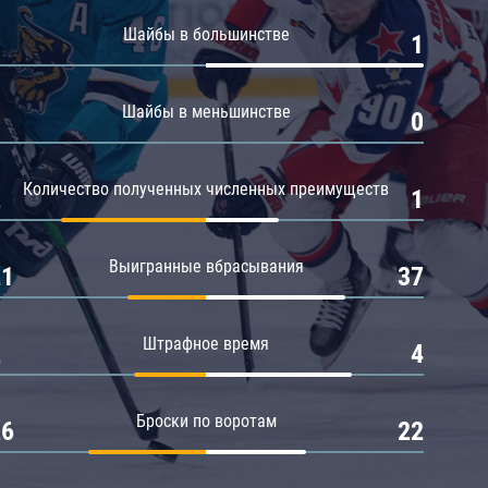
Амур
Шайбы в большинстве
0
1
Барыс
Салават Юлаев
Шайбы в меньшинстве
0
0
Сибирь
Количество полученных численных преимуществ
2
1
Выигранные вбрасывания
21
37
Штрафное время
2
4
Броски по воротам
26
22