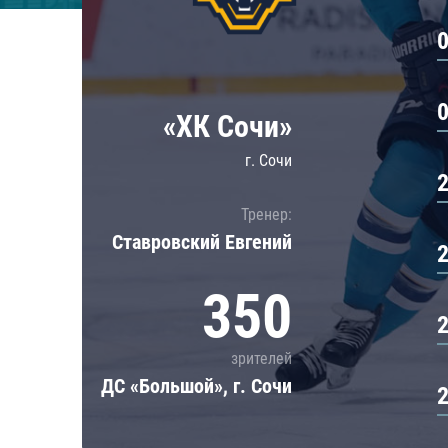
Локомотив
Северсталь
ЦСКА
Шанхайские Драконы
«ХК Сочи»
г. Сочи
Тренер:
Ставровский Евгений
350
зрителей
ДС «Большой», г. Сочи