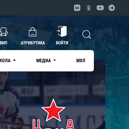
ВИП
АТРИБУТИКА
ВОЙТИ
КОЛА
МЕДИА
МХЛ