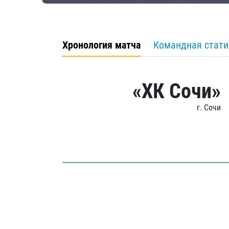
Хронология матча
Командная стати
«ХК Сочи»
г. Сочи