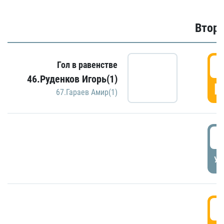
Второ
2
Гол в равенстве
46.Руденков Игорь(1)
Г
67.Гараев Амир(1)
2
УД
3