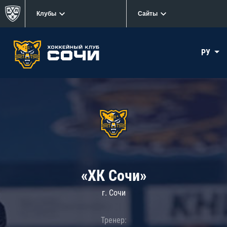
Клубы
Сайты
РУ
«ХК Сочи»
г. Сочи
Тренер: