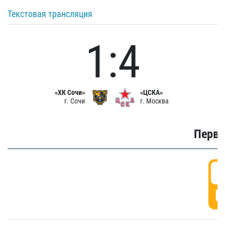
Текстовая трансляция
1:4
«ХК Сочи»
«ЦСКА»
г. Сочи
г. Москва
Первы
0
Г