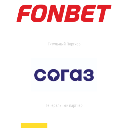
Титульный Партнер
Генеральный партнер