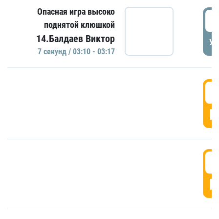
Опасная игра высоко
0
поднятой клюшкой
14.Балдаев Виктор
УД
7 секунд / 03:10 - 03:17
0
Г
0
Г