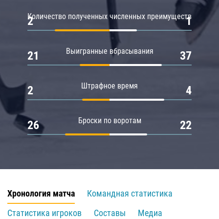
Количество полученных численных преимуществ
2
1
Выигранные вбрасывания
21
37
Штрафное время
2
4
Броски по воротам
26
22
Хронология матча
Командная статистика
Статистика игроков
Составы
Медиа