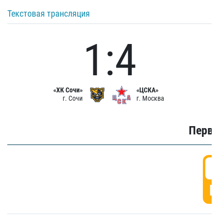
Текстовая трансляция
1:4
«ХК Сочи»
«ЦСКА»
г. Сочи
г. Москва
Первы
0
Г