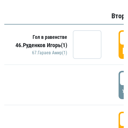
Второ
2
Гол в равенстве
46.Руденков Игорь(1)
Г
67.Гараев Амир(1)
2
УД
3