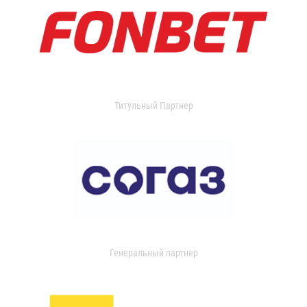
Титульный Партнер
Генеральный партнер