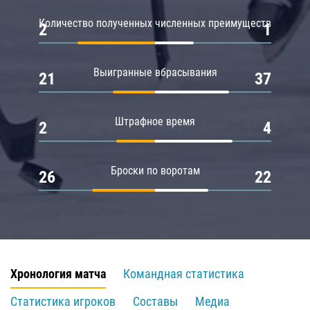
Количество полученных численных преимуществ
2
1
Выигранные вбрасывания
21
37
Штрафное время
2
4
Броски по воротам
26
22
Хронология матча
Командная статистика
Статистика игроков
Составы
Медиа