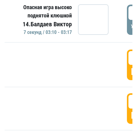
Опасная игра высоко
0
поднятой клюшкой
14.Балдаев Виктор
УД
7 секунд / 03:10 - 03:17
0
Г
0
Г