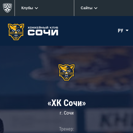
Клубы
Сайты
РУ
«ХК Сочи»
г. Сочи
Тренер: