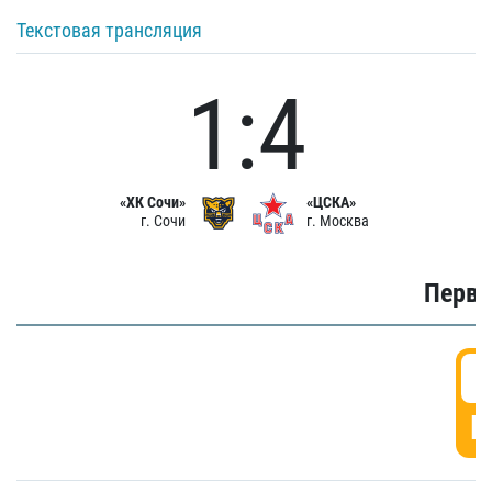
Текстовая трансляция
1:4
«ХК Сочи»
«ЦСКА»
г. Сочи
г. Москва
Первы
0
Г