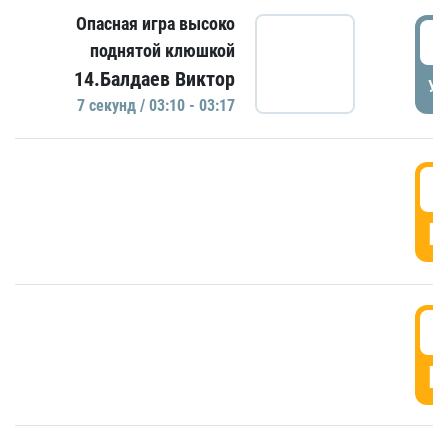
Опасная игра высоко
0
поднятой клюшкой
14.Балдаев Виктор
УД
7 секунд / 03:10 - 03:17
0
Г
0
Г