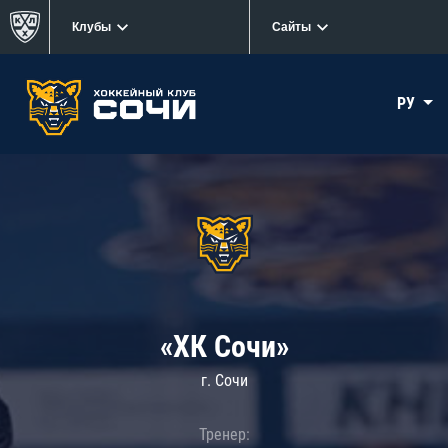
Клубы
Сайты
РУ
«ХК Сочи»
г. Сочи
Тренер: