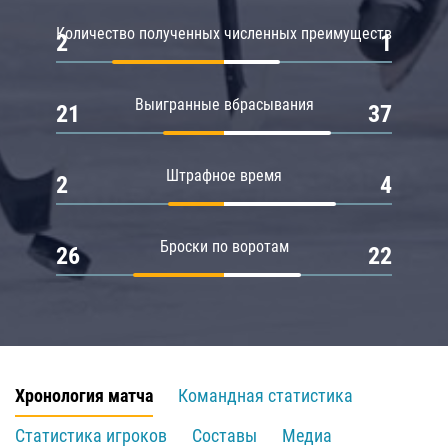
Количество полученных численных преимуществ
2
1
Выигранные вбрасывания
21
37
Штрафное время
2
4
Броски по воротам
26
22
Хронология матча
Командная статистика
Статистика игроков
Составы
Медиа