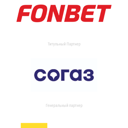
Титульный Партнер
Генеральный партнер