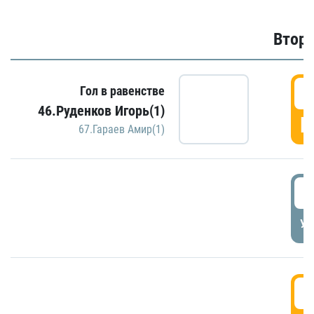
Второ
2
Гол в равенстве
46.Руденков Игорь(1)
Г
67.Гараев Амир(1)
2
УД
3