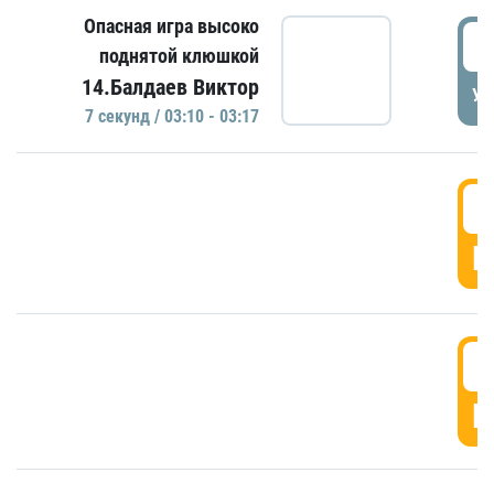
Опасная игра высоко
0
поднятой клюшкой
14.Балдаев Виктор
УД
7 секунд / 03:10 - 03:17
0
Г
0
Г