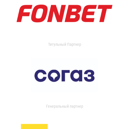
Титульный Партнер
Генеральный партнер