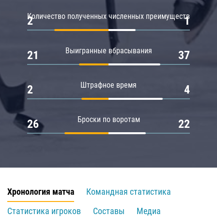
Количество полученных численных преимуществ
2
1
Выигранные вбрасывания
21
37
Штрафное время
2
4
Броски по воротам
26
22
Хронология матча
Командная статистика
Статистика игроков
Составы
Медиа