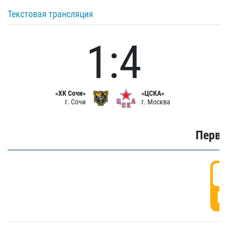
Текстовая трансляция
1:4
«ХК Сочи»
«ЦСКА»
г. Сочи
г. Москва
Первы
0
Г