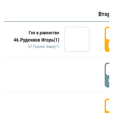
Второ
2
Гол в равенстве
46.Руденков Игорь(1)
Г
67.Гараев Амир(1)
2
УД
3