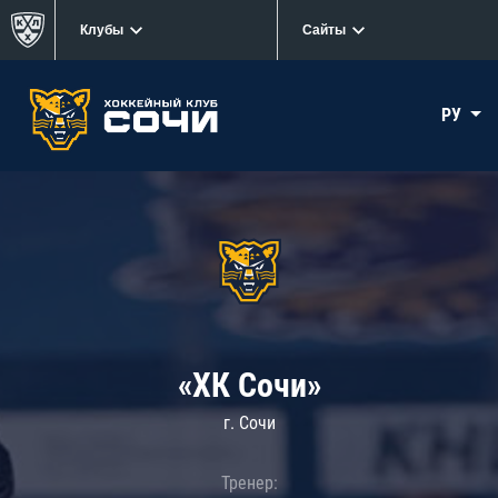
Клубы
Сайты
РУ
«ХК Сочи»
г. Сочи
Тренер: