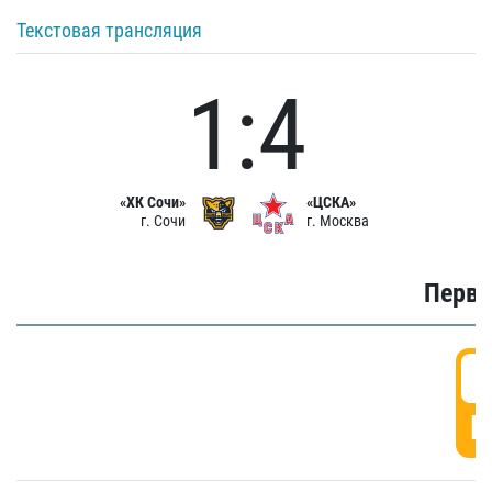
Текстовая трансляция
1:4
«ХК Сочи»
«ЦСКА»
г. Сочи
г. Москва
Первы
0
Г