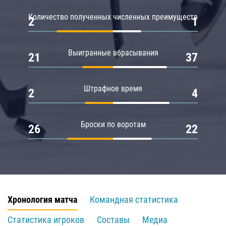
Количество полученных численных преимуществ
2
1
Выигранные вбрасывания
21
37
Штрафное время
2
4
Броски по воротам
26
22
Хронология матча
Командная статистика
Статистика игроков
Составы
Медиа