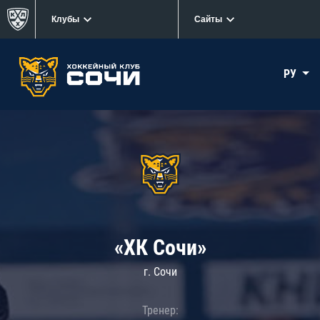
Клубы
Сайты
РУ
«ХК Сочи»
г. Сочи
Тренер: