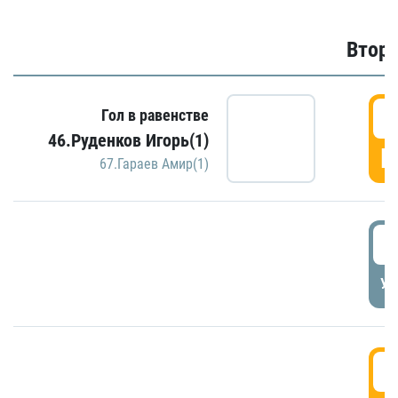
Второ
2
Гол в равенстве
46.Руденков Игорь(1)
Г
67.Гараев Амир(1)
2
УД
3