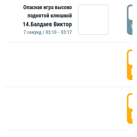
Опасная игра высоко
0
поднятой клюшкой
14.Балдаев Виктор
УД
7 секунд / 03:10 - 03:17
0
Г
0
Г