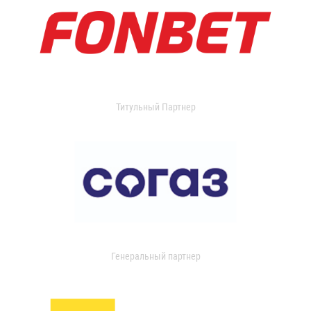
Титульный Партнер
Генеральный партнер