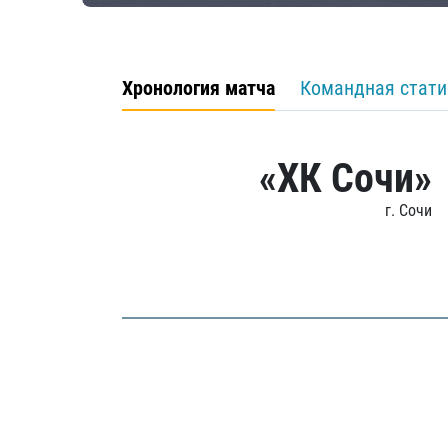
Хронология матча
Командная стати
«ХК Сочи»
г. Сочи