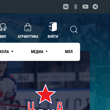
ВИП
АТРИБУТИКА
ВОЙТИ
КОЛА
МЕДИА
МХЛ