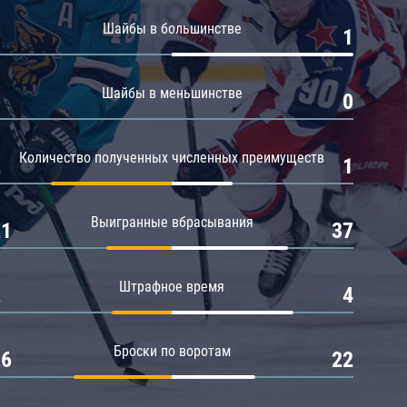
Амур
Шайбы в большинстве
0
1
Барыс
Салават Юлаев
Шайбы в меньшинстве
0
0
Сибирь
Количество полученных численных преимуществ
2
1
Выигранные вбрасывания
21
37
Штрафное время
2
4
Броски по воротам
26
22