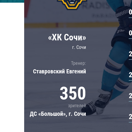
Локомотив
Северсталь
ЦСКА
Шанхайские Драконы
«ХК Сочи»
г. Сочи
Тренер:
Ставровский Евгений
350
зрителей
ДС «Большой», г. Сочи