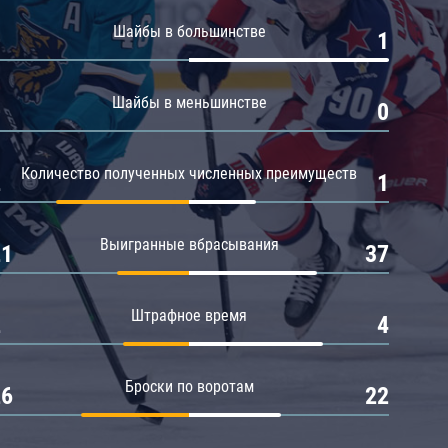
Амур
Шайбы в большинстве
0
1
Барыс
Салават Юлаев
Шайбы в меньшинстве
0
0
Сибирь
Количество полученных численных преимуществ
2
1
Выигранные вбрасывания
21
37
Штрафное время
2
4
Броски по воротам
26
22