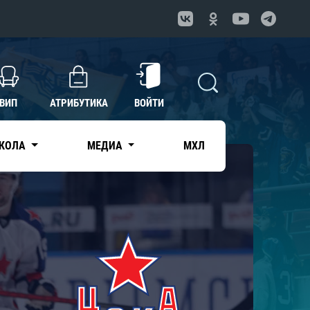
ВИП
АТРИБУТИКА
ВОЙТИ
КОЛА
МЕДИА
МХЛ