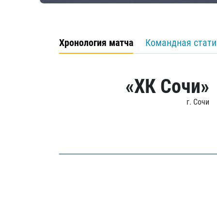
Хронология матча
Командная стати
«ХК Сочи»
г. Сочи