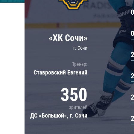
Локомотив
Северсталь
ЦСКА
Шанхайские Драконы
«ХК Сочи»
г. Сочи
Тренер:
Ставровский Евгений
350
зрителей
ДС «Большой», г. Сочи