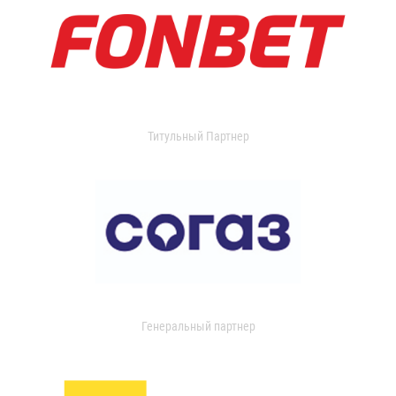
Титульный Партнер
Генеральный партнер