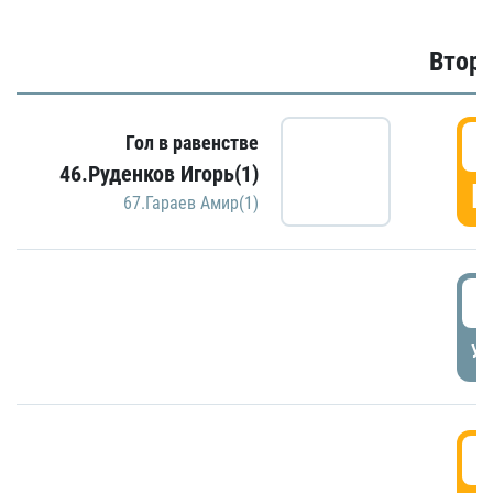
Второ
2
Гол в равенстве
46.Руденков Игорь(1)
Г
67.Гараев Амир(1)
2
УД
3