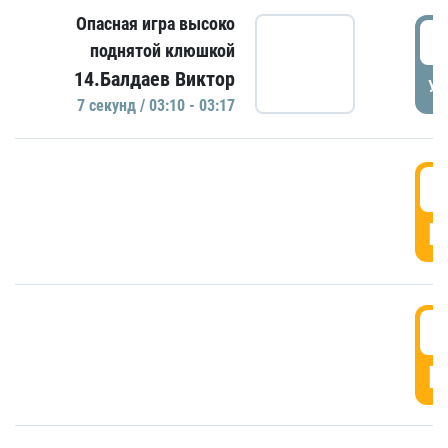
Опасная игра высоко
0
поднятой клюшкой
14.Балдаев Виктор
УД
7 секунд / 03:10 - 03:17
0
Г
0
Г