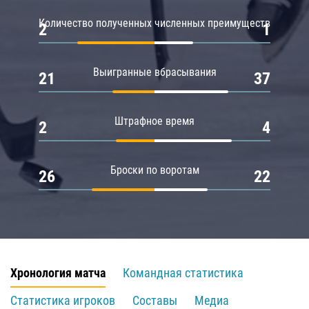
Количество полученных численных преимуществ
2
1
Выигранные вбрасывания
21
37
Штрафное время
2
4
Броски по воротам
26
22
Хронология матча
Командная статистика
Статистика игроков
Составы
Медиа