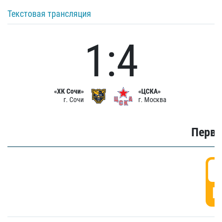
Текстовая трансляция
1:4
«ХК Сочи»
«ЦСКА»
г. Сочи
г. Москва
Первы
0
Г