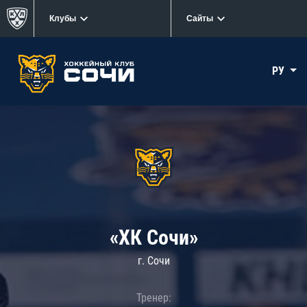
Клубы
Сайты
РУ
«ХК Сочи»
г. Сочи
Тренер: