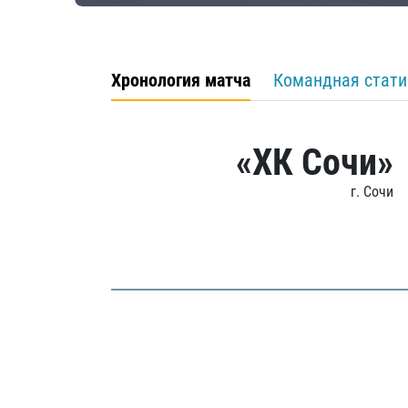
Хронология матча
Командная стати
«ХК Сочи»
г. Сочи