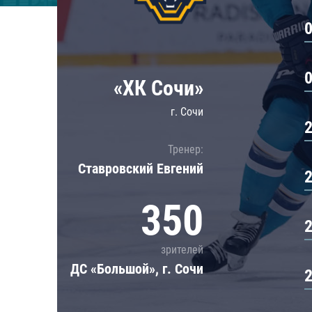
Локомотив
Северсталь
ЦСКА
Шанхайские Драконы
«ХК Сочи»
г. Сочи
Тренер:
Ставровский Евгений
350
зрителей
ДС «Большой», г. Сочи