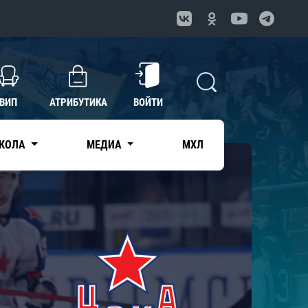
ВИП
АТРИБУТИКА
ВОЙТИ
КОЛА
МЕДИА
МХЛ