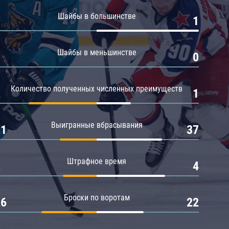
Амур
Шайбы в большинстве
0
1
Барыс
Салават Юлаев
Шайбы в меньшинстве
0
0
Сибирь
Количество полученных численных преимуществ
2
1
Выигранные вбрасывания
21
37
Штрафное время
2
4
Броски по воротам
26
22