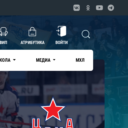
ВИП
АТРИБУТИКА
ВОЙТИ
КОЛА
МЕДИА
МХЛ