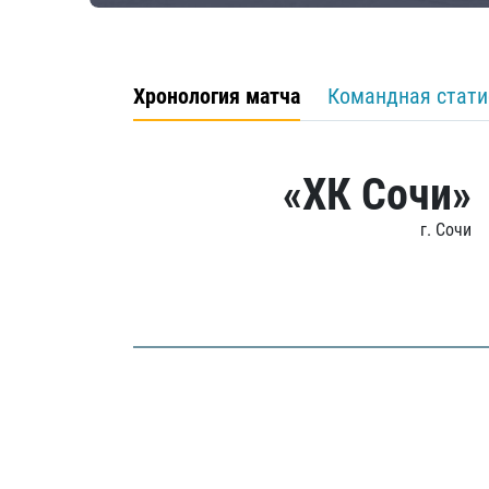
Хронология матча
Командная стати
«ХК Сочи»
г. Сочи