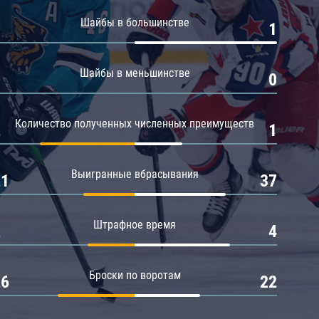
Амур
Шайбы в большинстве
0
1
Барыс
Салават Юлаев
Шайбы в меньшинстве
0
0
Сибирь
Количество полученных численных преимуществ
2
1
Выигранные вбрасывания
21
37
Штрафное время
2
4
Броски по воротам
26
22