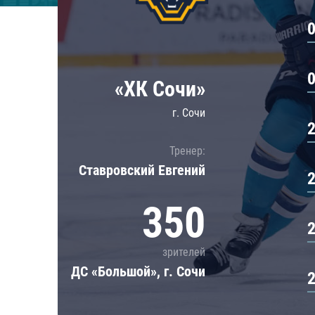
Локомотив
Северсталь
ЦСКА
Шанхайские Драконы
«ХК Сочи»
г. Сочи
Тренер:
Ставровский Евгений
350
зрителей
ДС «Большой», г. Сочи