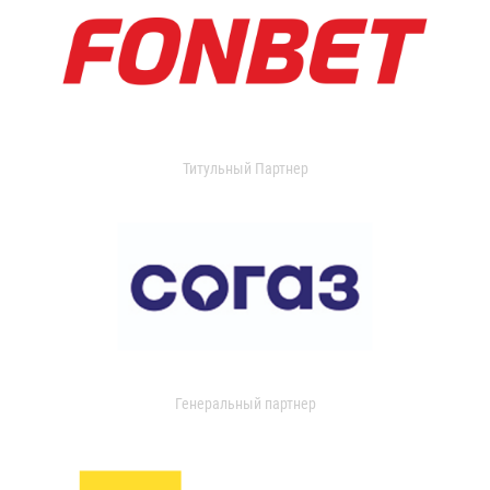
Титульный Партнер
Генеральный партнер