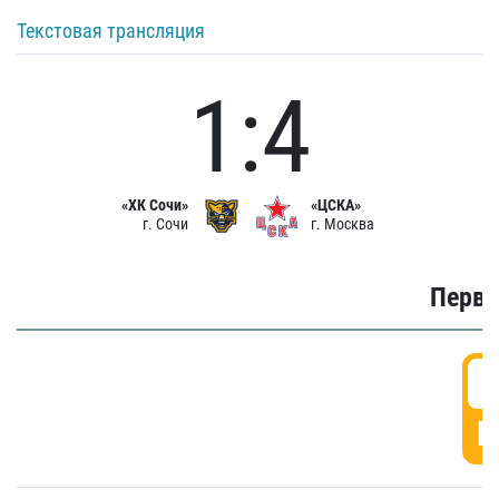
Текстовая трансляция
1:4
«ХК Сочи»
«ЦСКА»
г. Сочи
г. Москва
Первы
0
Г