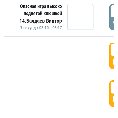
Опасная игра высоко
0
поднятой клюшкой
14.Балдаев Виктор
УД
7 секунд / 03:10 - 03:17
0
Г
0
Г