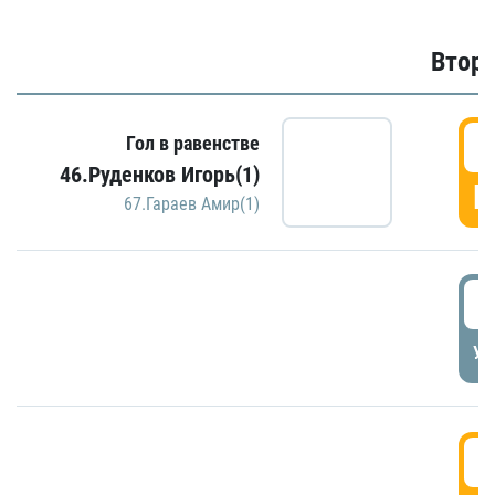
Второ
2
Гол в равенстве
46.Руденков Игорь(1)
Г
67.Гараев Амир(1)
2
УД
3