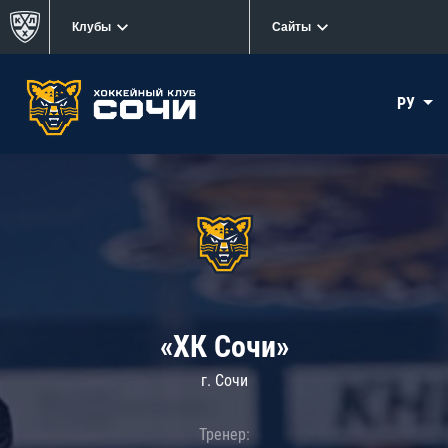
Клубы
Сайты
РУ
«ХК Сочи»
г. Сочи
Тренер: