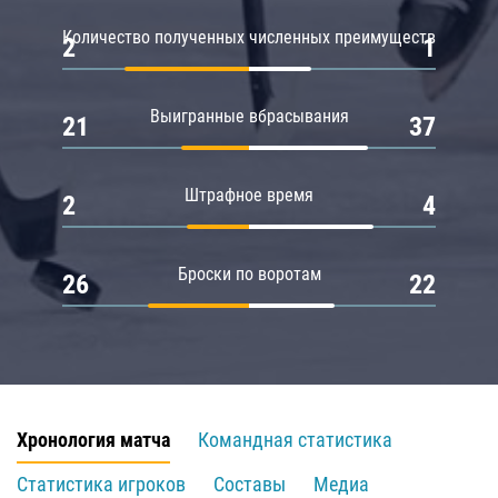
Количество полученных численных преимуществ
2
1
Выигранные вбрасывания
21
37
Штрафное время
2
4
Броски по воротам
26
22
Хронология матча
Командная статистика
Статистика игроков
Составы
Медиа