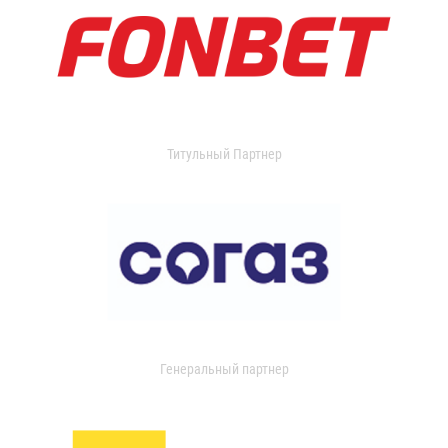
Титульный Партнер
Генеральный партнер