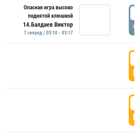
Опасная игра высоко
0
поднятой клюшкой
14.Балдаев Виктор
УД
7 секунд / 03:10 - 03:17
0
Г
0
Г