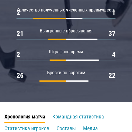
Количество полученных численных преимуществ
2
1
Выигранные вбрасывания
21
37
Штрафное время
2
4
Броски по воротам
26
22
Хронология матча
Командная статистика
Статистика игроков
Составы
Медиа