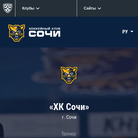
Клубы
Сайты
РУ
«ХК Сочи»
г. Сочи
Тренер: