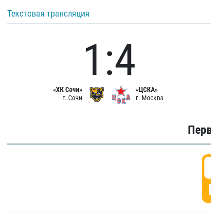
Текстовая трансляция
1:4
«ХК Сочи»
«ЦСКА»
г. Сочи
г. Москва
Первы
0
Г