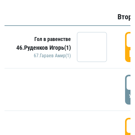
Второ
2
Гол в равенстве
46.Руденков Игорь(1)
Г
67.Гараев Амир(1)
2
УД
3